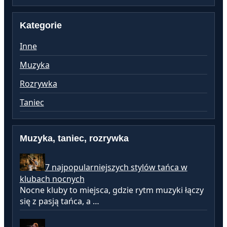
Kategorie
Inne
Muzyka
Rozrywka
Taniec
Muzyka, taniec, rozrywka
7 najpopularniejszych stylów tańca w
klubach nocnych
Nocne kluby to miejsca, gdzie rytm muzyki łączy
się z pasją tańca, a …