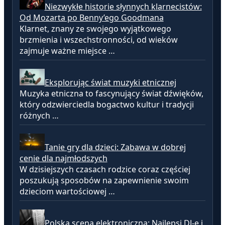
Niezwykłe historie słynnych klarnecistów:
Od Mozarta po Benny’ego Goodmana
Klarnet, znany ze swojego wyjątkowego
brzmienia i wszechstronności, od wieków
zajmuje ważne miejsce …
Eksplorując świat muzyki etnicznej
Muzyka etniczna to fascynujący świat dźwięków,
który odzwierciedla bogactwo kultur i tradycji
różnych …
Tanie gry dla dzieci: Zabawa w dobrej
cenie dla najmłodszych
W dzisiejszych czasach rodzice coraz częściej
poszukują sposobów na zapewnienie swoim
dzieciom wartościowej …
Polska scena elektroniczna: Najlepsi DJ-e i