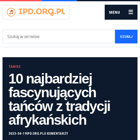
☰
MENU
Szukaj:
SZUKAJ
TANIEC
10 najbardziej
fascynujących
tańców z tradycji
afrykańskich
2023-04-19
IPD.ORG.PL
0 KOMENTARZY