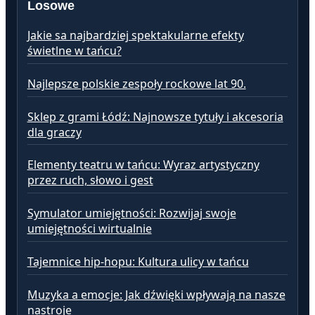
Losowe
Jakie sa najbardziej spektakularne efekty
świetlne w tańcu?
Najlepsze polskie zespoły rockowe lat 90.
Sklep z grami Łódź: Najnowsze tytuły i akcesoria
dla graczy
Elementy teatru w tańcu: Wyraz artystyczny
przez ruch, słowo i gest
Symulator umiejętności: Rozwijaj swoje
umiejętności wirtualnie
Tajemnice hip-hopu: Kultura ulicy w tańcu
Muzyka a emocje: Jak dźwięki wpływają na nasze
nastroje