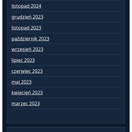
listopad 2024
li
grudzień 2023
pa
listopad 2023
wr
październik 2023
si
wrzesień 2023
lip
lipiec 2023
cz
czerwiec 2023
ma
maj 2023
kw
kwiecień 2023
ma
marzec 2023
lu