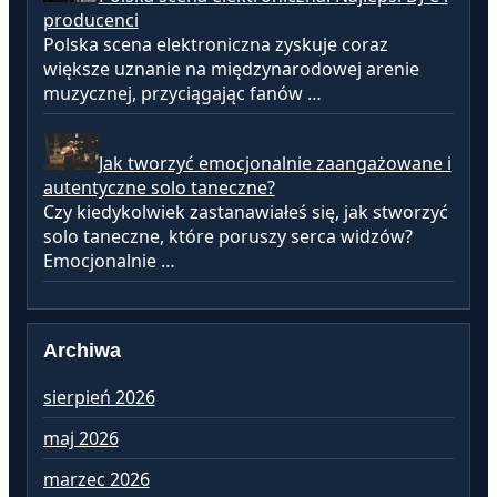
producenci
Polska scena elektroniczna zyskuje coraz
większe uznanie na międzynarodowej arenie
muzycznej, przyciągając fanów …
Jak tworzyć emocjonalnie zaangażowane i
autentyczne solo taneczne?
Czy kiedykolwiek zastanawiałeś się, jak stworzyć
solo taneczne, które poruszy serca widzów?
Emocjonalnie …
Archiwa
sierpień 2026
lu
maj 2026
st
marzec 2026
gr