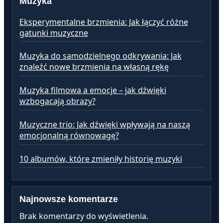
Muzyka
Eksperymentalne brzmienia: Jak łączyć różne
gatunki muzyczne
Muzyka do samodzielnego odkrywania: Jak
znaleźć nowe brzmienia na własną rękę
Muzyka filmowa a emocje – jak dźwięki
wzbogacają obrazy?
Muzyczne trio: Jak dźwięki wpływają na naszą
emocjonalną równowagę?
10 albumów, które zmieniły historię muzyki
Najnowsze komentarze
Brak komentarzy do wyświetlenia.