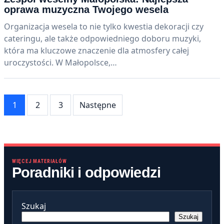
oprawa muzyczna Twojego wesela
Organizacja wesela to nie tylko kwestia dekoracji czy
cateringu, ale także odpowiedniego doboru muzyki,
która ma kluczowe znaczenie dla atmosfery całej
uroczystości. W Małopolsce,…
Stronicowanie
1
2
3
Następne
wpisów
WIĘCEJ MATERIAŁÓW
Poradniki i odpowiedzi
Szukaj
Szukaj