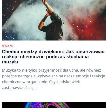
MUZYKA
Chemia między dźwiękami: Jak obserwować
reakcje chemiczne podczas słuchania
muzyki
Muzyka to nie tylko przyjemność dla ucha, ale również
potężne narzędzie wpływające na nasze emocje i reakcje
chemiczne w organizmie. Czy kiedykolwiek
zastanawiałeś się,…