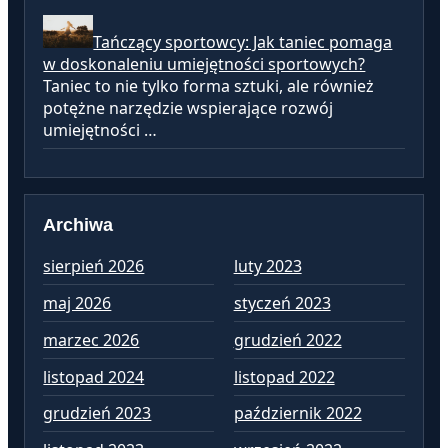
Tańczący sportowcy: Jak taniec pomaga
w doskonaleniu umiejętności sportowych?
Taniec to nie tylko forma sztuki, ale również
potężne narzędzie wspierające rozwój
umiejętności …
Archiwa
sierpień 2026
luty 2023
st
maj 2026
styczeń 2023
gr
marzec 2026
grudzień 2022
lis
listopad 2024
listopad 2022
paź
grudzień 2023
październik 2022
wr