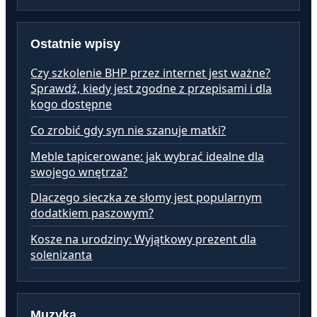
Ostatnie wpisy
Czy szkolenie BHP przez internet jest ważne?
Sprawdź, kiedy jest zgodne z przepisami i dla
kogo dostępne
Co zrobić gdy syn nie szanuje matki?
Meble tapicerowane: jak wybrać idealne dla
swojego wnętrza?
Dlaczego sieczka ze słomy jest popularnym
dodatkiem paszowym?
Kosze na urodziny: Wyjątkowy prezent dla
solenizanta
Muzyka