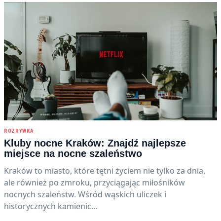
ROZRYWKA
Kluby nocne Kraków: Znajdź najlepsze
miejsce na nocne szaleństwo
Kraków to miasto, które tętni życiem nie tylko za dnia,
ale również po zmroku, przyciągając miłośników
nocnych szaleństw. Wśród wąskich uliczek i
historycznych kamienic…