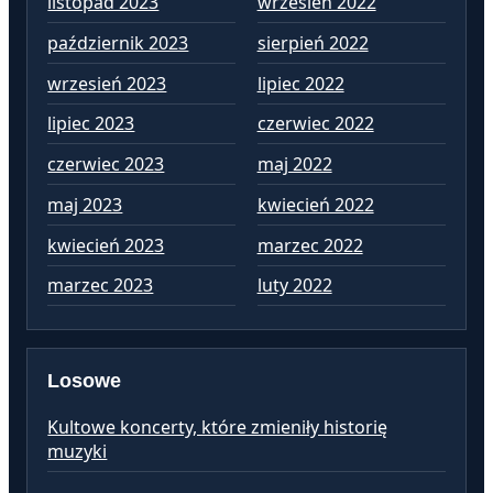
listopad 2023
wrzesień 2022
sie
październik 2023
sierpień 2022
lip
wrzesień 2023
lipiec 2022
cz
lipiec 2023
czerwiec 2022
ma
czerwiec 2023
maj 2022
kw
maj 2023
kwiecień 2022
ma
kwiecień 2023
marzec 2022
lut
marzec 2023
luty 2022
st
Losowe
Kultowe koncerty, które zmieniły historię
muzyki