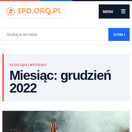
☰
MENU
Szukaj:
SZUKAJ
PRZEGLĄDAJ MATERIAŁY
Miesiąc:
grudzień
2022