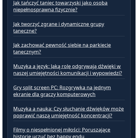
Jak tańczyć taniec towarzyski jako osoba
niepełnosprawna fizycznie?
Jak tworzyć zgrane i dynamiczne grupy
taneczne?
Jak zachować pewność siebie na parkiecie
tanecznym?
Muzyka a język: Jaką rolę odgrywają dźwięki w
naszej umiejętności komunikacji i wypowiedzi?
Gry split screen PC: Rozgrywka na jednym
ekranie dla graczy komputerowych
Muzyka a nauka: Czy słuchanie dźwięków może
poprawić naszą umiejętność koncentracji?
Filmy o niespełnionej miłości: Poruszające
historie uczuć bez happy endu