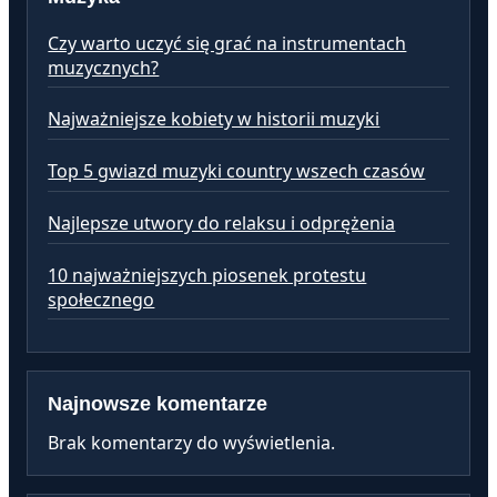
Czy warto uczyć się grać na instrumentach
muzycznych?
Najważniejsze kobiety w historii muzyki
Top 5 gwiazd muzyki country wszech czasów
Najlepsze utwory do relaksu i odprężenia
10 najważniejszych piosenek protestu
społecznego
Najnowsze komentarze
Brak komentarzy do wyświetlenia.