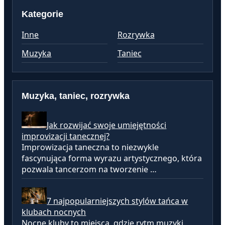
Kategorie
Inne
Rozrywka
Muzyka
Taniec
Muzyka, taniec, rozrywka
Jak rozwijać swoje umiejętności
improvizacji tanecznej?
Improwizacja taneczna to niezwykle
fascynująca forma wyrazu artystycznego, która
pozwala tancerzom na tworzenie …
7 najpopularniejszych stylów tańca w
klubach nocnych
Nocne kluby to miejsca, gdzie rytm muzyki