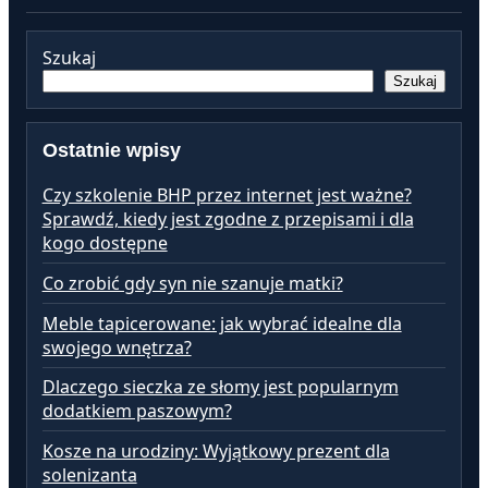
Szukaj
Szukaj
Ostatnie wpisy
Czy szkolenie BHP przez internet jest ważne?
Sprawdź, kiedy jest zgodne z przepisami i dla
kogo dostępne
Co zrobić gdy syn nie szanuje matki?
Meble tapicerowane: jak wybrać idealne dla
swojego wnętrza?
Dlaczego sieczka ze słomy jest popularnym
dodatkiem paszowym?
Kosze na urodziny: Wyjątkowy prezent dla
solenizanta