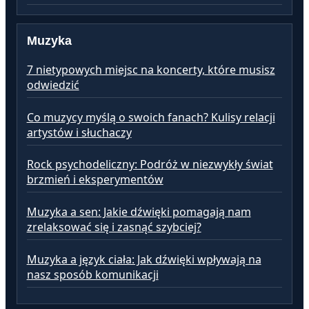
Muzyka
7 nietypowych miejsc na koncerty, które musisz
odwiedzić
Co muzycy myślą o swoich fanach? Kulisy relacji
artystów i słuchaczy
Rock psychodeliczny: Podróż w niezwykły świat
brzmień i eksperymentów
Muzyka a sen: Jakie dźwięki pomagają nam
zrelaksować się i zasnąć szybciej?
Muzyka a język ciała: Jak dźwięki wpływają na
nasz sposób komunikacji