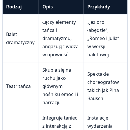
Rodzaj
Opis
Przykłady
Łączy elementy
„Jezioro
tańca i
łabędzie”,
Balet
dramatyzmu,
„Romeo i Julia”
dramatyczny
angażując widza
w wersji
w opowieść.
baletowej
Skupia się na
Spektakle
ruchu jako
choreografów
Teatr tańca
głównym
takich jak Pina
nośniku emocji i
Bausch
narracji.
Integruje taniec
Instalacje i
z interakcją z
wydarzenia