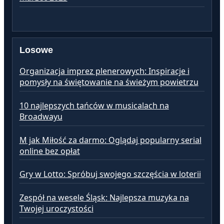
Losowe
Organizacja imprez plenerowych: Inspiracje i
pomysły na świętowanie na świeżym powietrzu
10 najlepszych tańców w musicalach na
Broadwayu
M jak Miłość za darmo: Oglądaj popularny serial
online bez opłat
Gry w Lotto: Spróbuj swojego szczęścia w loterii
Zespół na wesele Śląsk: Najlepsza muzyka na
Twojej uroczystości