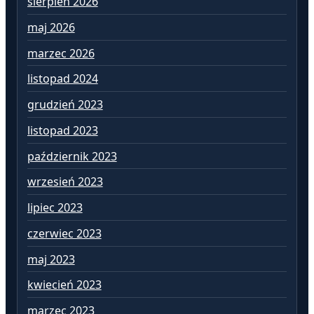
sierpień 2026
lu
maj 2026
st
marzec 2026
gr
listopad 2024
li
grudzień 2023
pa
listopad 2023
wr
październik 2023
si
wrzesień 2023
lip
lipiec 2023
cz
czerwiec 2023
ma
maj 2023
kw
kwiecień 2023
ma
marzec 2023
lu