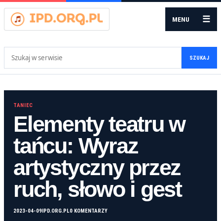
☰
MENU
Szukaj:
SZUKAJ
TANIEC
Elementy teatru w
tańcu: Wyraz
artystyczny przez
ruch, słowo i gest
2023-04-09
IPD.ORG.PL
0 KOMENTARZY