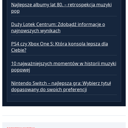
Najlepsze albumy lat 80. – retrospekcja muzyki
pop
Duży Lotek Centrum: Zdobądź informacje o
najnowszych wynikach
PS4 czy Xbox One S: Która konsola lepsza dla
Ciebie?
10 najważniejszych momentów w historii muzyki
popowej
Nintendo Switch – najlepsza gra: Wybierz tytuł
dopasowany do swoich preferencji
Nawigacja