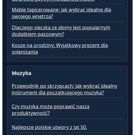
Meble tapicerowane: jak wybrać idealne dla
swojego wnętrza?
Dlaczego sieczka ze słomy jest popularnym
dodatkiem paszowym?
Kosze na urodziny: Wyjątkowy prezent dla
solenizanta
Muzyka
Przewodnik po skrzypcach: Jak wybrać idealny
instrument dla początkującego muzyka?
Czy muzyka może poprawić naszą
produktywność?
Najlepsze polskie utwory z lat 50.