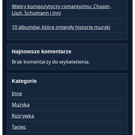
Wielcy kompozytorzy romantyzmu: Chopin,
Liszt, Schumann i inni
10 albumów, które zmieniły historię muzyki
Najnowsze komentarze
Brak komentarzy do wyświetlenia.
Kategorie
Inne
Muzyka
Rozrywka
Taniec