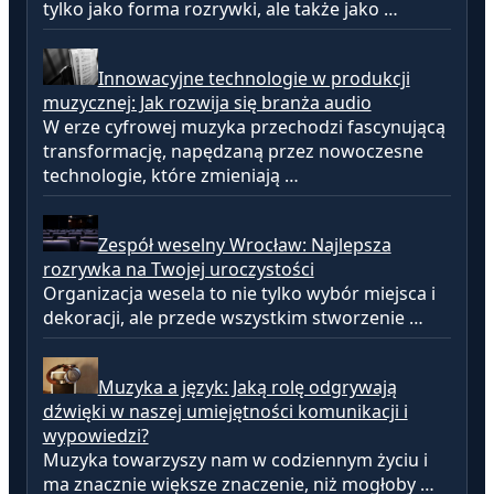
tylko jako forma rozrywki, ale także jako …
Innowacyjne technologie w produkcji
muzycznej: Jak rozwija się branża audio
W erze cyfrowej muzyka przechodzi fascynującą
transformację, napędzaną przez nowoczesne
technologie, które zmieniają …
Zespół weselny Wrocław: Najlepsza
rozrywka na Twojej uroczystości
Organizacja wesela to nie tylko wybór miejsca i
dekoracji, ale przede wszystkim stworzenie …
Muzyka a język: Jaką rolę odgrywają
dźwięki w naszej umiejętności komunikacji i
wypowiedzi?
Muzyka towarzyszy nam w codziennym życiu i
ma znacznie większe znaczenie, niż mogłoby …