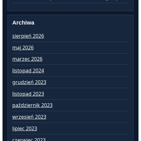
Archiwa
sierpień 2026
lu
maj 2026
st
marzec 2026
gr
listopad 2024
li
grudzień 2023
pa
listopad 2023
wr
październik 2023
si
wrzesień 2023
lip
lipiec 2023
cz
czerwiec 2023
ma