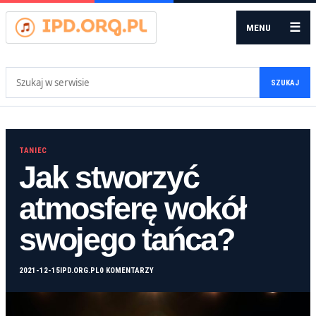
☰
MENU
Szukaj:
SZUKAJ
TANIEC
Jak stworzyć
atmosferę wokół
swojego tańca?
2021-12-15
IPD.ORG.PL
0 KOMENTARZY