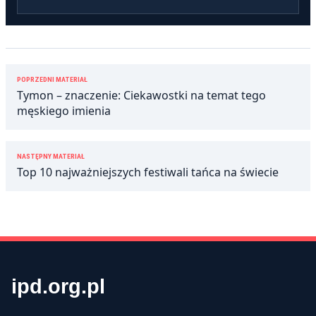
Nawigacja
POPRZEDNI MATERIAŁ
wpisu
Tymon – znaczenie: Ciekawostki na temat tego
męskiego imienia
NASTĘPNY MATERIAŁ
Top 10 najważniejszych festiwali tańca na świecie
ipd.org.pl