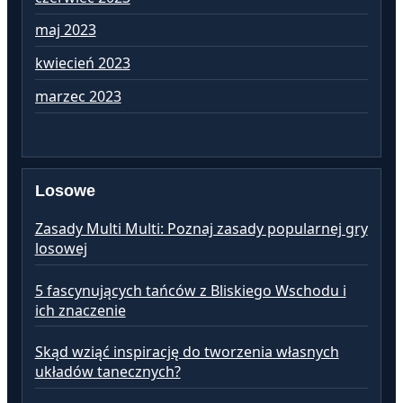
maj 2023
kw
kwiecień 2023
ma
marzec 2023
lu
Losowe
Zasady Multi Multi: Poznaj zasady popularnej gry
losowej
5 fascynujących tańców z Bliskiego Wschodu i
ich znaczenie
Skąd wziąć inspirację do tworzenia własnych
układów tanecznych?