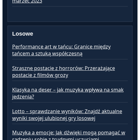
marzec 2023
lu
Losowe
Performance art w tańcu: Granice między
tańcem a sztuką współczesną
Straszne postacie z horrorów: Przerażające
postacie z filmów grozy
Klasyka na deser – jak muzyka wpływa na smak
jedzenia?
Lotto – sprawdzanie wyników: Znajdź aktualne
wyniki swojej ulubionej gry losowej
Muzyka a emocje: Jak dźwięki mogą pomagać w
radzeniu sobie z trudnymi uczuciami