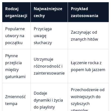
Rodzaj
Najważniejsze
Przykład
organizacji
cechy
zastosowania
Popularne
Przyciąga
Zaczynając od
utwory na
uwagę
znanych hitów
początku
słuchaczy
Płynne
Utrzymuje
przejścia
Łączenie rocka z
różnorodność i
między
popem lub jazzem
zainteresowanie
gatunkami
Przechodzenie od
Dodaje
Zmienność
wolniejszych do
dynamiki i życia
tempa
szybszych
do playlisty
utworów