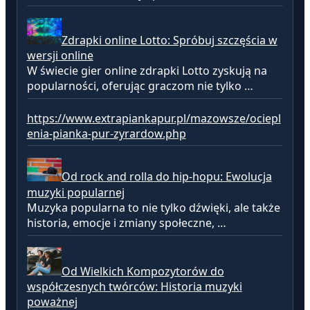
Zdrapki online Lotto: Spróbuj szczęścia w
wersji online
W świecie gier online zdrapki Lotto zyskują na
popularności, oferując graczom nie tylko …
https://www.extrapiankapur.pl/mazowsze/ociepl
enia-pianka-pur-zyrardow.php
Od rock and rolla do hip-hopu: Ewolucja
muzyki popularnej
Muzyka popularna to nie tylko dźwięki, ale także
historia, emocje i zmiany społeczne, …
Od Wielkich Kompozytorów do
współczesnych twórców: Historia muzyki
poważnej