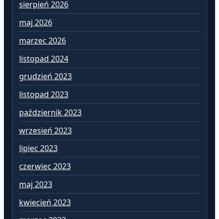
sierpień 2026
lu
maj 2026
st
marzec 2026
gr
listopad 2024
li
grudzień 2023
pa
listopad 2023
wr
październik 2023
si
wrzesień 2023
lip
lipiec 2023
cz
czerwiec 2023
ma
maj 2023
kw
kwiecień 2023
ma