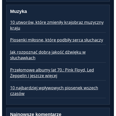
Muzyka
10 utworów, które zmieniły krajobraz muzyczny
kraju
Piosenki miłosne, które podbiły serca słuchaczy
Jak rozpoznać dobrą jakość dźwięku w
słuchawkach
Przełomowe albumy lat 70.: Pink Floyd, Led
Zeppelin i jeszcze więcej
10 najbardziej wpływowych piosenek wszech
czasów
Najnowsze komentarze