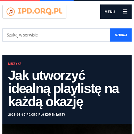
☰
MENU
Szukaj:
SZUKAJ
MUZYKA
Jak utworzyć
idealną playlistę na
każdą okazję
2023-05-17
IPD.ORG.PL
0 KOMENTARZY