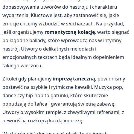
dopasowywania utworów do nastroju i charakteru
wydarzenia. Kluczowe jest, aby zastanowić się, jakie
emocje chcemy wzbudzić w słuchaczach. Na przykład,
jeśli organizujemy
romantyczną kolację
, warto sięgnąć
po łagodne ballady, które wprowadzą nas w intymny
nastrój. Utwory o delikatnych melodiach i
emocjonalnych tekstach będą idealnym dopełnieniem
takiego wieczoru.
Z kolei gdy planujemy
imprezę taneczną
, powinniśmy
postawić na szybkie i rytmiczne kawałki. Muzyka pop,
dance czy hip-hop to gatunki, które skutecznie
pobudzają do tańca i gwarantują świetną zabawę.
Utwory o wysokim tempie, z chwytliwymi refrenami, z
pewnością rozkręcą każdą imprezę.
Warto również dostosować playlistę do innych