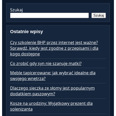
Szukaj
Szukaj
Ostatnie wpisy
Czy szkolenie BHP przez internet jest ważne?
Sprawdź, kiedy jest zgodne z przepisami i dla
kogo dostępne
Co zrobić gdy syn nie szanuje matki?
Meble tapicerowane: jak wybrać idealne dla
swojego wnętrza?
Dlaczego sieczka ze słomy jest popularnym
dodatkiem paszowym?
Kosze na urodziny: Wyjątkowy prezent dla
solenizanta