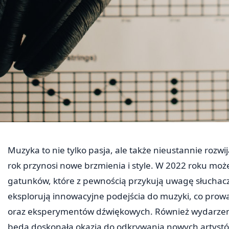
Muzyka to nie tylko pasja, ale także nieustannie rozwi
rok przynosi nowe brzmienia i style. W 2022 roku moż
gatunków, które z pewnością przykują uwagę słuchacz
eksplorują innowacyjne podejścia do muzyki, co pro
oraz eksperymentów dźwiękowych. Również wydarzenia 
będą doskonałą okazją do odkrywania nowych artystów i