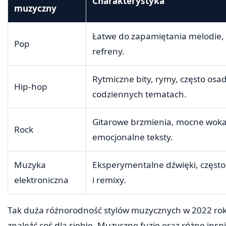
Charakterystyka
muzyczny
Łatwe do zapamiętania melodie,
Pop
refreny.
Rytmiczne bity, rymy, często os
Hip-hop
codziennych tematach.
Gitarowe brzmienia, mocne wokal
Rock
emocjonalne teksty.
Muzyka
Eksperymentalne dźwięki, często
elektroniczna
i remixy.
Tak duża różnorodność stylów muzycznych w 2022 roku
znaleźć coś dla siebie. Muzyczne fuzje oraz różne insp