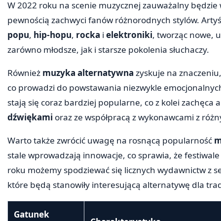
W 2022 roku na scenie muzycznej zauważalny będzie w
pewnością zachwyci fanów różnorodnych stylów. Artyśc
popu
,
hip-hopu
,
rocka
i
elektroniki
, tworząc nowe, 
zarówno młodsze, jak i starsze pokolenia słuchaczy.
Również
muzyka alternatywna
zyskuje na znaczeniu, 
co prowadzi do powstawania niezwykle emocjonalnych 
stają się coraz bardziej popularne, co z kolei zachęc
dźwiękami
oraz ze współpracą z wykonawcami z róż
Warto także zwrócić uwagę na rosnącą popularność
m
stale wprowadzają innowacje, co sprawia, że festiwal
roku możemy spodziewać się licznych wydawnictw z se
które będą stanowiły interesującą alternatywę dla tr
Gatunek