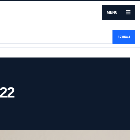
☰
MENU
SZUKAJ
022