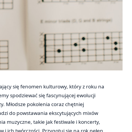
jający się fenomen kulturowy, który z roku na
emy spodziewać się fascynującej ewolucji
y. Młodsze pokolenia coraz chętniej
wadzi do powstawania ekscytujących mixów
muzyczne, takie jak festiwale i koncerty,
 ich twórczości. Przygotuj się na rok pełen