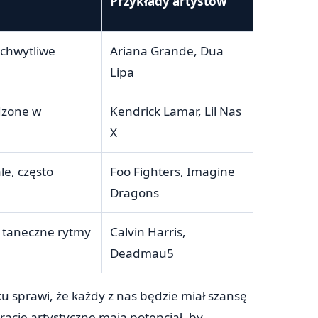
Przykłady artystów
 chwytliwe
Ariana Grande, Dua
Lipa
adzone w
Kendrick Lamar, Lil Nas
X
e, często
Foo Fighters, Imagine
Dragons
 taneczne rytmy
Calvin Harris,
Deadmau5
 sprawi, że każdy z nas będzie miał szansę
iracje artystyczne mają potencjał, by