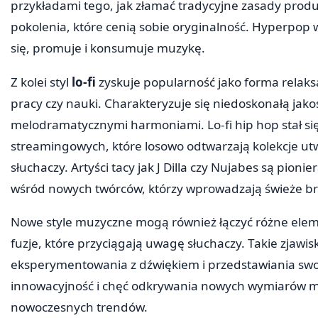
przykładami tego, jak złamać tradycyjne zasady prod
pokolenia, które cenią sobie oryginalność. Hyperpop 
się, promuje i konsumuje muzykę.
Z kolei styl
lo-fi
zyskuje popularność jako forma relaks
pracy czy nauki. Charakteryzuje się niedoskonałą jak
melodramatycznymi harmoniami. Lo-fi hip hop stał si
streamingowych, które losowo odtwarzają kolekcje ut
słuchaczy. Artyści tacy jak J Dilla czy Nujabes są pion
wśród nowych twórców, którzy wprowadzają świeże br
Nowe style muzyczne mogą również łączyć różne elem
fuzje, które przyciągają uwagę słuchaczy. Takie zjawis
eksperymentowania z dźwiękiem i przedstawiania swoic
innowacyjność i chęć odkrywania nowych wymiarów mu
nowoczesnych trendów.