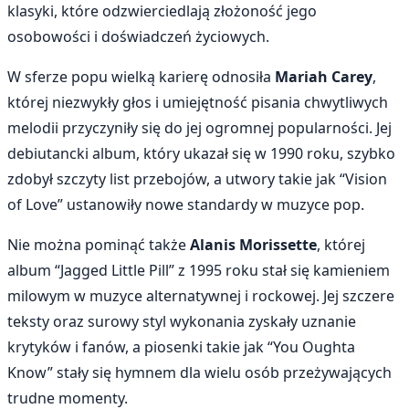
klasyki, które odzwierciedlają złożoność jego
osobowości i doświadczeń życiowych.
W sferze popu wielką karierę odnosiła
Mariah Carey
,
której niezwykły głos i umiejętność pisania chwytliwych
melodii przyczyniły się do jej ogromnej popularności. Jej
debiutancki album, który ukazał się w 1990 roku, szybko
zdobył szczyty list przebojów, a utwory takie jak “Vision
of Love” ustanowiły nowe standardy w muzyce pop.
Nie można pominąć także
Alanis Morissette
, której
album “Jagged Little Pill” z 1995 roku stał się kamieniem
milowym w muzyce alternatywnej i rockowej. Jej szczere
teksty oraz surowy styl wykonania zyskały uznanie
krytyków i fanów, a piosenki takie jak “You Oughta
Know” stały się hymnem dla wielu osób przeżywających
trudne momenty.