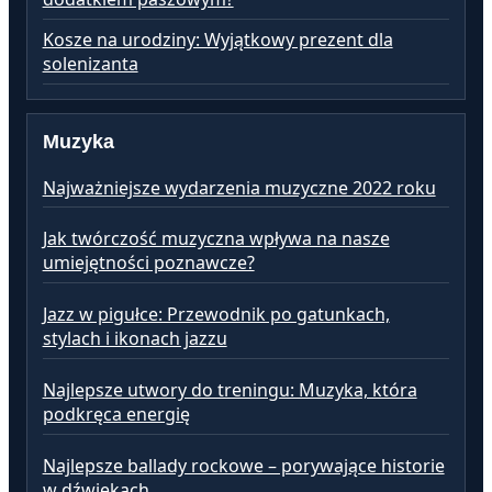
Kosze na urodziny: Wyjątkowy prezent dla
solenizanta
Muzyka
Najważniejsze wydarzenia muzyczne 2022 roku
Jak twórczość muzyczna wpływa na nasze
umiejętności poznawcze?
Jazz w pigułce: Przewodnik po gatunkach,
stylach i ikonach jazzu
Najlepsze utwory do treningu: Muzyka, która
podkręca energię
Najlepsze ballady rockowe – porywające historie
w dźwiękach