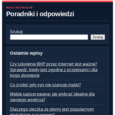
WIĘCEJ MATERIAŁÓW
Poradniki i odpowiedzi
Szukaj
Szukaj
Ostatnie wpisy
Czy szkolenie BHP przez internet jest ważne?
Sprawdź, kiedy jest zgodne z przepisami i dla
kogo dostępne
Co zrobić gdy syn nie szanuje matki?
Meble tapicerowane: jak wybrać idealne dla
swojego wnętrza?
Dlaczego sieczka ze słomy jest popularnym
dodatkiem paszowym?