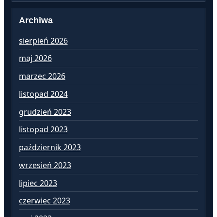
Archiwa
sierpień 2026
lu
maj 2026
st
marzec 2026
gr
listopad 2024
li
grudzień 2023
pa
listopad 2023
wr
październik 2023
si
wrzesień 2023
lip
lipiec 2023
cz
czerwiec 2023
ma