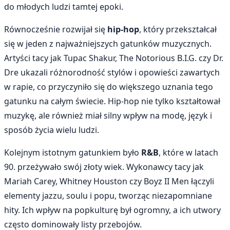
do młodych ludzi tamtej epoki.
Równocześnie rozwijał się
hip-hop
, który przekształcał
się w jeden z najważniejszych gatunków muzycznych.
Artyści tacy jak Tupac Shakur, The Notorious B.I.G. czy Dr.
Dre ukazali różnorodność stylów i opowieści zawartych
w rapie, co przyczyniło się do większego uznania tego
gatunku na całym świecie. Hip-hop nie tylko kształtował
muzykę, ale również miał silny wpływ na modę, język i
sposób życia wielu ludzi.
Kolejnym istotnym gatunkiem było
R&B
, które w latach
90. przeżywało swój złoty wiek. Wykonawcy tacy jak
Mariah Carey, Whitney Houston czy Boyz II Men łączyli
elementy jazzu, soulu i popu, tworząc niezapomniane
hity. Ich wpływ na popkulturę był ogromny, a ich utwory
często dominowały listy przebojów.