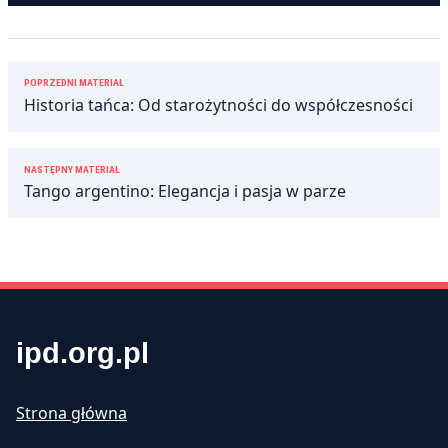
Nawigacja
POPRZEDNI MATERIAŁ
wpisu
Historia tańca: Od starożytności do współczesności
NASTĘPNY MATERIAŁ
Tango argentino: Elegancja i pasja w parze
ipd.org.pl
Strona główna