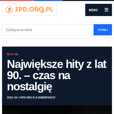
☰
MENU
Szukaj:
SZUKAJ
MUZYKA
Największe hity z lat
90. – czas na
nostalgię
2022-04-19
IPD.ORG.PL
0 KOMENTARZY