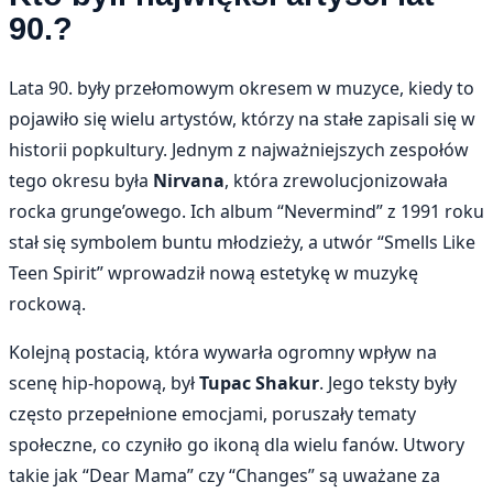
90.?
Lata 90. były przełomowym okresem w muzyce, kiedy to
pojawiło się wielu artystów, którzy na stałe zapisali się w
historii popkultury. Jednym z najważniejszych zespołów
tego okresu była
Nirvana
, która zrewolucjonizowała
rocka grunge’owego. Ich album “Nevermind” z 1991 roku
stał się symbolem buntu młodzieży, a utwór “Smells Like
Teen Spirit” wprowadził nową estetykę w muzykę
rockową.
Kolejną postacią, która wywarła ogromny wpływ na
scenę hip-hopową, był
Tupac Shakur
. Jego teksty były
często przepełnione emocjami, poruszały tematy
społeczne, co czyniło go ikoną dla wielu fanów. Utwory
takie jak “Dear Mama” czy “Changes” są uważane za