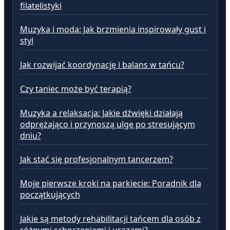
filatelistyki
Muzyka i moda: Jak brzmienia inspirowały gust i
styl
Jak rozwijać koordynację i balans w tańcu?
Czy taniec może być terapią?
Muzyka a relaksacja: Jakie dźwięki działają
odprężająco i przynoszą ulgę po stresującym
dniu?
Jak stać się profesjonalnym tancerzem?
Moje pierwsze kroki na parkiecie: Poradnik dla
początkujących
Jakie są metody rehabilitacji tańcem dla osób z
różnymi schorzeniami i urazami?