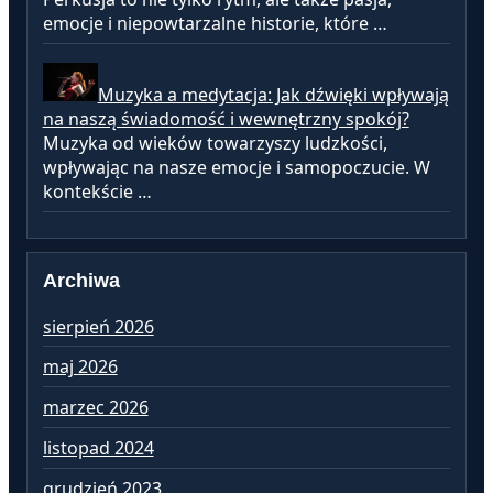
emocje i niepowtarzalne historie, które …
Muzyka a medytacja: Jak dźwięki wpływają
na naszą świadomość i wewnętrzny spokój?
Muzyka od wieków towarzyszy ludzkości,
wpływając na nasze emocje i samopoczucie. W
kontekście …
Archiwa
sierpień 2026
lu
maj 2026
st
marzec 2026
gr
listopad 2024
li
grudzień 2023
pa