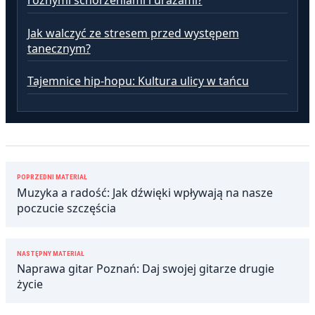
Jak walczyć ze stresem przed występem
tanecznym?
Tajemnice hip-hopu: Kultura ulicy w tańcu
Nawigacja
POPRZEDNI MATERIAŁ
wpisu
Muzyka a radość: Jak dźwięki wpływają na nasze
poczucie szczęścia
NASTĘPNY MATERIAŁ
Naprawa gitar Poznań: Daj swojej gitarze drugie
życie