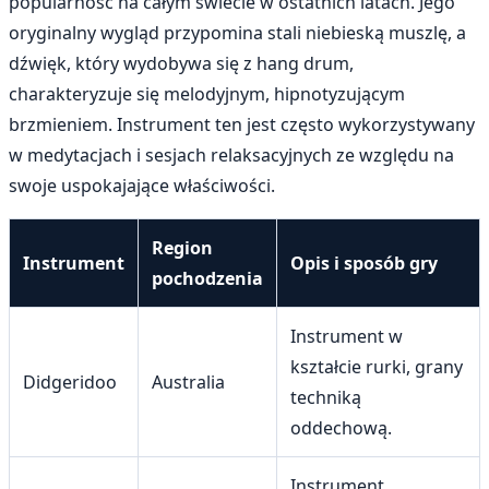
popularność na całym świecie w ostatnich latach. Jego
oryginalny wygląd przypomina stali niebieską muszlę, a
dźwięk, który wydobywa się z hang drum,
charakteryzuje się melodyjnym, hipnotyzującym
brzmieniem. Instrument ten jest często wykorzystywany
w medytacjach i sesjach relaksacyjnych ze względu na
swoje uspokajające właściwości.
Region
Instrument
Opis i sposób gry
pochodzenia
Instrument w
kształcie rurki, grany
Didgeridoo
Australia
techniką
oddechową.
Instrument