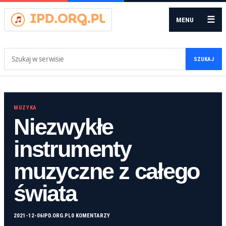
☰
MENU
Szukaj:
SZUKAJ
MUZYKA
Niezwykłe
instrumenty
muzyczne z całego
świata
2021-12-06
IPD.ORG.PL
0 KOMENTARZY