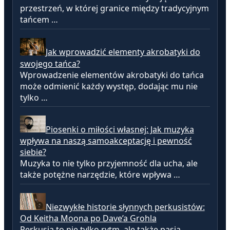
przestrzeń, w której granice między tradycyjnym
tańcem …
Jak wprowadzić elementy akrobatyki do
swojego tańca?
Wprowadzenie elementów akrobatyki do tańca
może odmienić każdy występ, dodając mu nie
tylko …
Piosenki o miłości własnej: Jak muzyka
wpływa na naszą samoakceptację i pewność
siebie?
Muzyka to nie tylko przyjemność dla ucha, ale
także potężne narzędzie, które wpływa …
Niezwykłe historie słynnych perkusistów:
Od Keitha Moona po Dave’a Grohla
Perkusja to nie tylko rytm, ale także pasja,