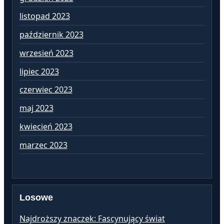
listopad 2023
wr
październik 2023
si
wrzesień 2023
lip
lipiec 2023
cz
czerwiec 2023
ma
maj 2023
kw
kwiecień 2023
ma
marzec 2023
lu
Losowe
Najdroższy znaczek: Fascynujący świat