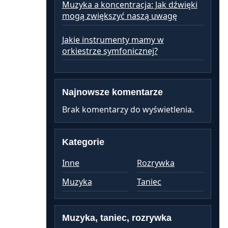
Muzyka a koncentracja: Jak dźwięki
mogą zwiększyć naszą uwagę
Jakie instrumenty mamy w
orkiestrze symfonicznej?
Najnowsze komentarze
Brak komentarzy do wyświetlenia.
Kategorie
Inne
Rozrywka
Muzyka
Taniec
Muzyka, taniec, rozrywka