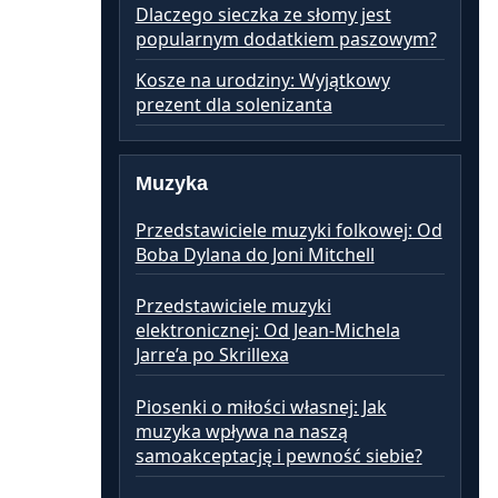
Dlaczego sieczka ze słomy jest
popularnym dodatkiem paszowym?
Kosze na urodziny: Wyjątkowy
prezent dla solenizanta
Muzyka
Przedstawiciele muzyki folkowej: Od
Boba Dylana do Joni Mitchell
Przedstawiciele muzyki
elektronicznej: Od Jean-Michela
Jarre’a po Skrillexa
Piosenki o miłości własnej: Jak
muzyka wpływa na naszą
samoakceptację i pewność siebie?