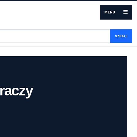
☰
MENU
SZUKAJ
graczy