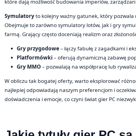
które dają możliwość budowania imperiów, zarządzani
Symulatory
to kolejny ważny gatunek, który pozwala
Obejmuje to zarówno symulatory lotów, jak i gry symul
farmą. Grający często doceniają realizm oraz złożoność
Gry przygodowe
– łączy fabułę z zagadkami i eksp
Platformówki
– oferują dynamiczną zabawę popr
Gry MMO
– pozwalają na współpracę lub rywaliz
W obliczu tak bogatej oferty, warto eksplorować różnor
najlepiej odpowiadają naszym preferencjom i oczeki
doświadczenia i emocje, co czyni świat gier PC niezwy
Jakie tytuły gier PC są