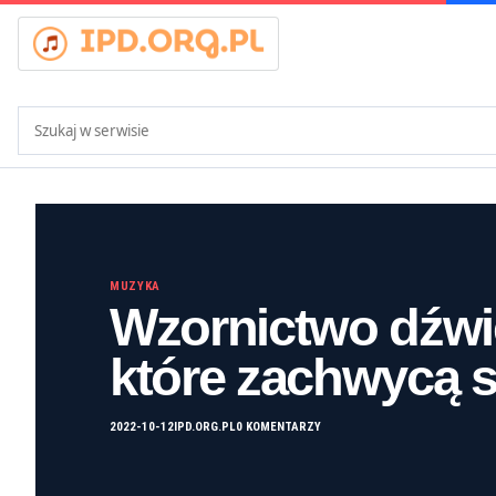
Szukaj:
MUZYKA
Wzornictwo dźwię
które zachwycą 
2022-10-12
IPD.ORG.PL
0 KOMENTARZY