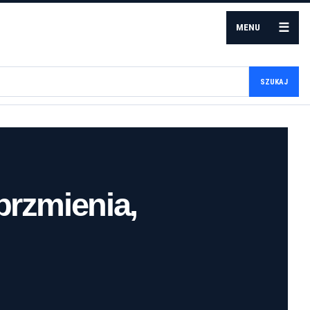
☰
MENU
SZUKAJ
brzmienia,