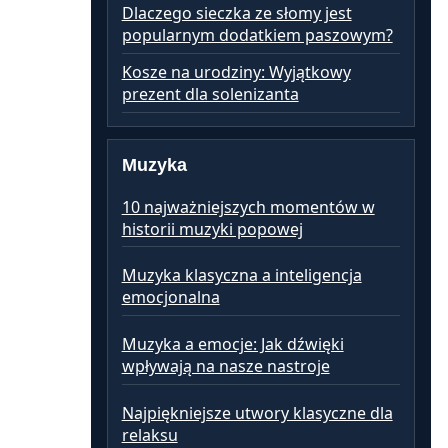
Dlaczego sieczka ze słomy jest
popularnym dodatkiem paszowym?
Kosze na urodziny: Wyjątkowy
prezent dla solenizanta
Muzyka
10 najważniejszych momentów w
historii muzyki popowej
Muzyka klasyczna a inteligencja
emocjonalna
Muzyka a emocje: Jak dźwięki
wpływają na nasze nastroje
Najpiękniejsze utwory klasyczne dla
relaksu