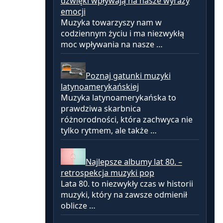
dźwięki wpływają na nasze wyrazy
emocji
Muzyka towarzyszy nam w
codziennym życiu i ma niezwykłą
moc wpływania na nasze …
Poznaj gatunki muzyki
latynoamerykańskiej
Muzyka latynoamerykańska to
prawdziwa skarbnica
różnorodności, która zachwyca nie
tylko rytmem, ale także …
Najlepsze albumy lat 80. –
retrospekcja muzyki pop
Lata 80. to niezwykły czas w historii
muzyki, który na zawsze odmienił
oblicze …