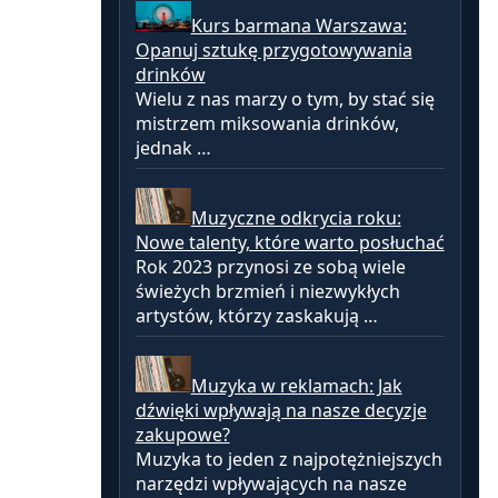
Kurs barmana Warszawa:
Opanuj sztukę przygotowywania
drinków
Wielu z nas marzy o tym, by stać się
mistrzem miksowania drinków,
jednak …
Muzyczne odkrycia roku:
Nowe talenty, które warto posłuchać
Rok 2023 przynosi ze sobą wiele
świeżych brzmień i niezwykłych
artystów, którzy zaskakują …
Muzyka w reklamach: Jak
dźwięki wpływają na nasze decyzje
zakupowe?
Muzyka to jeden z najpotężniejszych
narzędzi wpływających na nasze