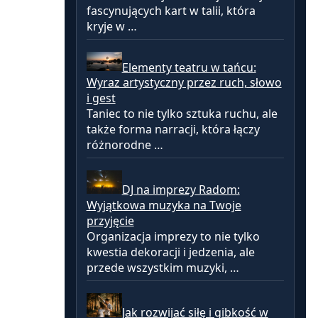
fascynujących kart w talii, która
kryje w …
Elementy teatru w tańcu:
Wyraz artystyczny przez ruch, słowo
i gest
Taniec to nie tylko sztuka ruchu, ale
także forma narracji, która łączy
różnorodne …
DJ na imprezy Radom:
Wyjątkowa muzyka na Twoje
przyjęcie
Organizacja imprezy to nie tylko
kwestia dekoracji i jedzenia, ale
przede wszystkim muzyki, …
Jak rozwijać siłę i gibkość w