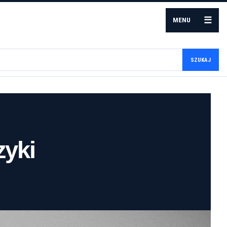
☰
MENU
SZUKAJ
zyki