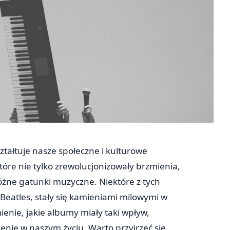
kształtuje nasze społeczne i kulturowe
óre nie tylko zrewolucjonizowały brzmienia,
óżne gatunki muzyczne. Niektóre z tych
 Beatles, stały się kamieniami milowymi w
mienie, jakie albumy miały taki wpływ,
zenie w naszym życiu. Warto przyjrzeć się