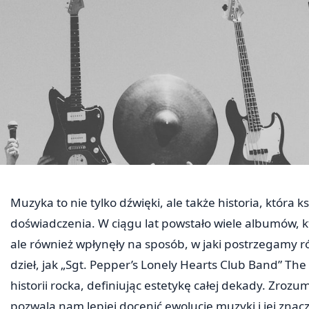
Muzyka to nie tylko dźwięki, ale także historia, która 
doświadczenia. W ciągu lat powstało wiele albumów, kt
ale również wpłynęły na sposób, w jaki postrzegamy r
dzieł, jak „Sgt. Pepper’s Lonely Hearts Club Band” The
historii rocka, definiując estetykę całej dekady. Zrozu
pozwala nam lepiej docenić ewolucję muzyki i jej znac