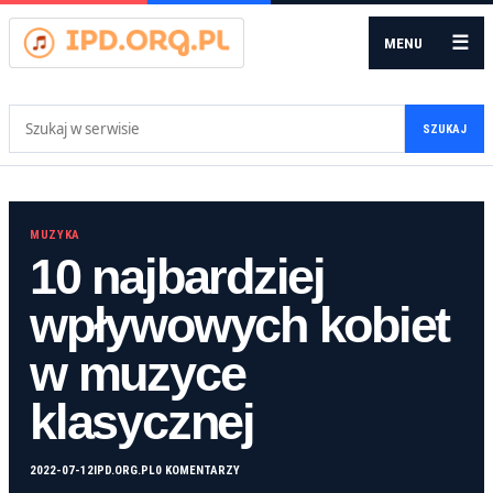
☰
MENU
Szukaj:
SZUKAJ
MUZYKA
10 najbardziej
wpływowych kobiet
w muzyce
klasycznej
2022-07-12
IPD.ORG.PL
0 KOMENTARZY