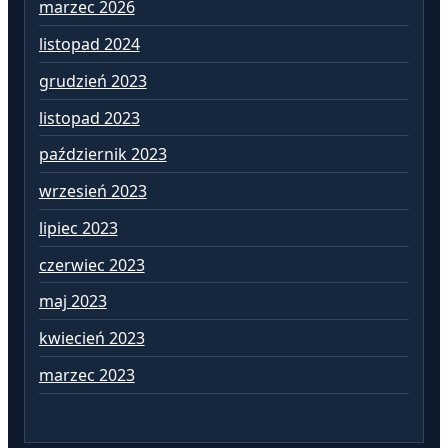
marzec 2026
gr
listopad 2024
li
grudzień 2023
pa
listopad 2023
wr
październik 2023
si
wrzesień 2023
lip
lipiec 2023
cz
czerwiec 2023
ma
maj 2023
kw
kwiecień 2023
ma
marzec 2023
lu