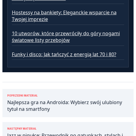
Hostessy na bankiety: Eleganckie wsparcie na
Twojej imprezie
10 utworów, które przewróciły do góry nogami
światowe listy przebojów
Funky i disco: Jak tańczyć z energią lat 70 i 80?
Nawigacja
POPRZEDNI MATERIAŁ
wpisu
Najlepsza gra na Androida: Wybierz swój ulubiony
tytuł na smartfony
NASTĘPNY MATERIAŁ
Jazz w pigułce: Przewodnik po gatunkach, stylach i