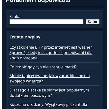
Szukaj
Szukaj
Ostatnie wpisy
Czy szkolenie BHP przez internet jest ważne?
Sprawdź, kiedy jest zgodne z przepisami i dla
kogo dostępne
Co zrobić gdy syn nie szanuje matki?
Meble tapicerowane: jak wybrać idealne dla
swojego wnętrza?
Dlaczego sieczka ze słomy jest popularnym
dodatkiem paszowym?
Kosze na urodziny: Wyjątkowy prezent dla