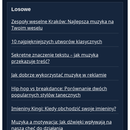
Losowe
Zespoły weselne Kraków: Najlepsza muzyka na
Twoim weselu
10 najpiękniejszych utworów klasycznych
Sekretne znaczenie tekstu – jak muzyka
przekazuje treść?
Jak dobrze wykorzystać muzykę w reklamie
Hip-hop vs breakdance: Porównanie dwóch
popularnych stylów tanecznych
Imieniny Kingi: Kiedy obchodzić swoje imieniny?
Muzyka a motywacja: Jak dźwięki wpływają na
naszą chęć do działania