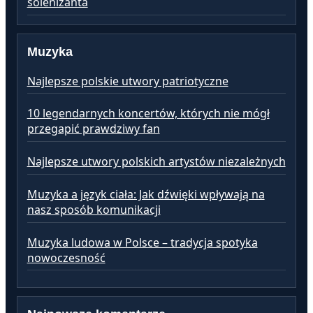
solenizanta
Muzyka
Najlepsze polskie utwory patriotyczne
10 legendarnych koncertów, których nie mógł
przegapić prawdziwy fan
Najlepsze utwory polskich artystów niezależnych
Muzyka a język ciała: Jak dźwięki wpływają na
nasz sposób komunikacji
Muzyka ludowa w Polsce – tradycja spotyka
nowoczesność