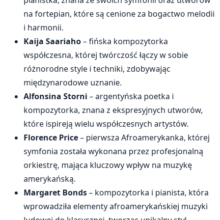
pianistka, znana ze swoich symfonii oraz utworów
na fortepian, które są cenione za bogactwo melodii
i harmonii.
Kaija Saariaho
– fińska kompozytorka
współczesna, której twórczość łączy w sobie
różnorodne style i techniki, zdobywając
międzynarodowe uznanie.
Alfonsina Storni
– argentyńska poetka i
kompozytorka, znana z ekspresyjnych utworów,
które ispireją wielu współczesnych artystów.
Florence Price
– pierwsza Afroamerykanka, której
symfonia została wykonana przez profesjonalną
orkiestrę, mająca kluczowy wpływ na muzykę
amerykańską.
Margaret Bonds
– kompozytorka i pianista, która
wprowadziła elementy afroamerykańskiej muzyki