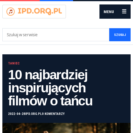
☰
MENU
Szukaj:
SZUKAJ
TANIEC
10 najbardziej
inspirujących
filmów o tańcu
2022-04-28
IPD.ORG.PL
0 KOMENTARZY