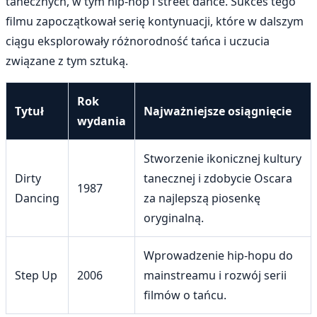
tanecznych, w tym hip-hop i street dance. Sukces tego
filmu zapoczątkował serię kontynuacji, które w dalszym
ciągu eksplorowały różnorodność tańca i uczucia
związane z tym sztuką.
Rok
Tytuł
Najważniejsze osiągnięcie
wydania
Stworzenie ikonicznej kultury
Dirty
tanecznej i zdobycie Oscara
1987
Dancing
za najlepszą piosenkę
oryginalną.
Wprowadzenie hip-hopu do
Step Up
2006
mainstreamu i rozwój serii
filmów o tańcu.