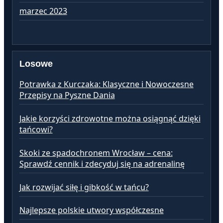
marzec 2023
lu
Losowe
Potrawka z Kurczaka: Klasyczne i Nowoczesne
Przepisy na Pyszne Dania
Jakie korzyści zdrowotne można osiągnąć dzięki
tańcowi?
Skoki ze spadochronem Wrocław – cena:
Sprawdź cennik i zdecyduj się na adrenalinę
Jak rozwijać siłę i gibkość w tańcu?
Najlepsze polskie utwory współczesne