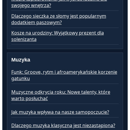
swojego wnętrza?
Dlaczego sieczka ze słomy jest popularnym
dodatkiem paszowym?
Kosze na urodziny: Wyjątkowy prezent dla
solenizanta
Muzyka
Funk: Groove, rytm i afroamerykańskie korzenie
gatunku
Muzyczne odkrycia roku: Nowe talenty, które
warto posłuchać
Jak muzyka wpływa na nasze samopoczucie?
Dlaczego muzyka klasyczna jest niezastąpiona?