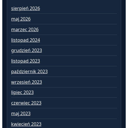
sierpień 2026
lu
maj 2026
st
marzec 2026
gr
listopad 2024
li
grudzień 2023
pa
listopad 2023
wr
październik 2023
si
wrzesień 2023
lip
lipiec 2023
cz
czerwiec 2023
ma
maj 2023
kw
kwiecień 2023
ma