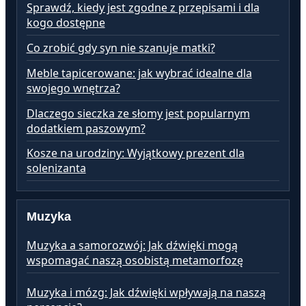
Sprawdź, kiedy jest zgodne z przepisami i dla
kogo dostępne
Co zrobić gdy syn nie szanuje matki?
Meble tapicerowane: jak wybrać idealne dla
swojego wnętrza?
Dlaczego sieczka ze słomy jest popularnym
dodatkiem paszowym?
Kosze na urodziny: Wyjątkowy prezent dla
solenizanta
Muzyka
Muzyka a samorozwój: Jak dźwięki mogą
wspomagać naszą osobistą metamorfozę
Muzyka i mózg: Jak dźwięki wpływają na naszą