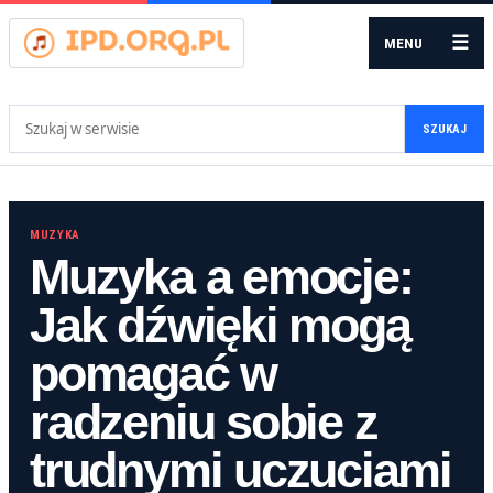
☰
MENU
Szukaj:
SZUKAJ
MUZYKA
Muzyka a emocje:
Jak dźwięki mogą
pomagać w
radzeniu sobie z
trudnymi uczuciami