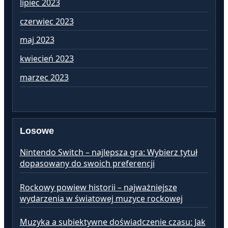
lipiec 2023
cz
czerwiec 2023
ma
maj 2023
kw
kwiecień 2023
ma
marzec 2023
lu
Losowe
Nintendo Switch – najlepsza gra: Wybierz tytuł
dopasowany do swoich preferencji
Rockowy powiew historii – najważniejsze
wydarzenia w światowej muzyce rockowej
Muzyka a subiektywne doświadczenie czasu: Jak