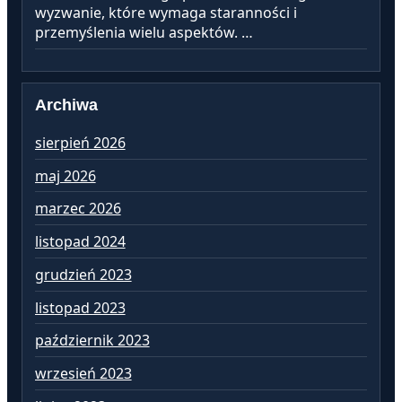
wyzwanie, które wymaga staranności i
przemyślenia wielu aspektów. …
Archiwa
sierpień 2026
lu
maj 2026
st
marzec 2026
gr
listopad 2024
li
grudzień 2023
pa
listopad 2023
wr
październik 2023
si
wrzesień 2023
lip