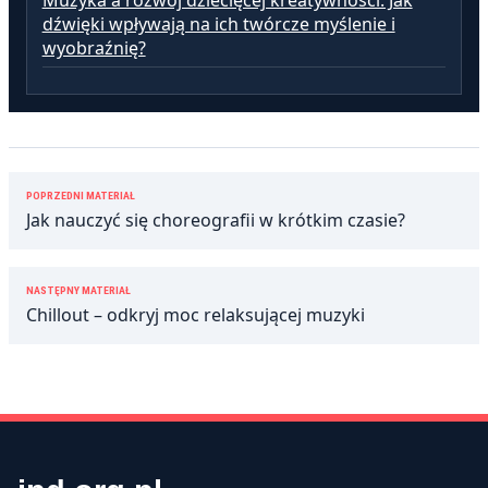
dźwięki wpływają na ich twórcze myślenie i
wyobraźnię?
Nawigacja
POPRZEDNI MATERIAŁ
wpisu
Jak nauczyć się choreografii w krótkim czasie?
NASTĘPNY MATERIAŁ
Chillout – odkryj moc relaksującej muzyki