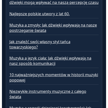
dźwięki mogą wpływać na naszą percepcję czasu
Najlepsze polskie utwory z lat 60.
Muzyka a zmysły: Jak dźwięki wpływają na nasze
postrzeganie świata
Jak znaleźć swój własny styl tańca
towarzyskiego?
Muzyka a język ciała: Jak dźwięki wpływają na
nasz sposób komunikacji
10 najważniejszych momentów w historii muzyki
popowej
Niezwykłe instrumenty muzyczne z całego
świata
Muzyka a rozwój dziecięcej kreatywności: Jak