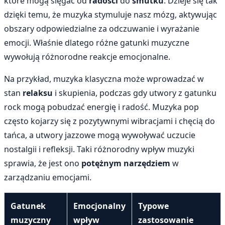
które mogą sięgać od
radości
do
smutku
. Dzieje się tak
dzięki temu, że muzyka stymuluje nasz mózg, aktywując
obszary odpowiedzialne za odczuwanie i wyrażanie
emocji. Właśnie dlatego różne gatunki muzyczne
wywołują różnorodne reakcje emocjonalne.
Na przykład, muzyka klasyczna może wprowadzać w
stan
relaksu
i skupienia, podczas gdy utwory z gatunku
rock mogą pobudzać energię i radość. Muzyka pop
często kojarzy się z pozytywnymi wibracjami i chęcią do
tańca, a utwory jazzowe mogą wywoływać uczucie
nostalgii i refleksji. Taki różnorodny wpływ muzyki
sprawia, że jest ono
potężnym narzędziem
w
zarządzaniu emocjami.
Gatunek
Emocjonalny
Typowe
muzyczny
wpływ
zastosowanie