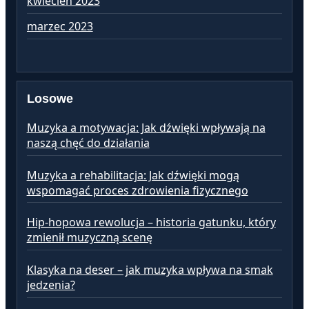
kwiecień 2023
ma
marzec 2023
lu
Losowe
Muzyka a motywacja: Jak dźwięki wpływają na
naszą chęć do działania
Muzyka a rehabilitacja: Jak dźwięki mogą
wspomagać proces zdrowienia fizycznego
Hip-hopowa rewolucja – historia gatunku, który
zmienił muzyczną scenę
Klasyka na deser – jak muzyka wpływa na smak
jedzenia?