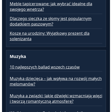
Meble tapicerowane: jak wybrać idealne dla
swojego wnętrza?
Dlaczego sieczka ze słomy jest popularnym
dodatkiem paszowym?
Kosze na urodziny: Wyjątkowy prezent dla
solenizanta
Muzyka
10 najlepszych ballad wszech czasów
Muzyka dziecięca – jak wpływa na rozwój małych
melomanów?
Muzyka a związki: Jakie dźwięki wzmacniają więzi
i tworzą romantyczną atmosferę?