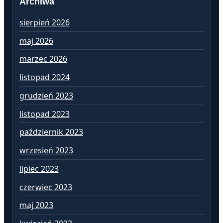
Archiwa
sierpień 2026
lu
maj 2026
st
marzec 2026
gr
listopad 2024
li
grudzień 2023
pa
listopad 2023
wr
październik 2023
si
wrzesień 2023
lip
lipiec 2023
cz
czerwiec 2023
ma
maj 2023
kw