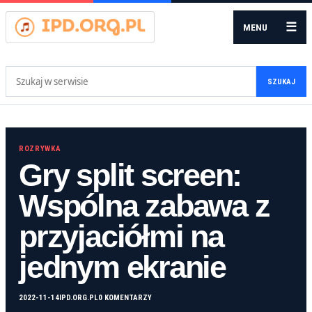
☰
MENU
Szukaj:
SZUKAJ
ROZRYWKA
Gry split screen:
Wspólna zabawa z
przyjaciółmi na
jednym ekranie
2022-11-14
IPD.ORG.PL
0 KOMENTARZY