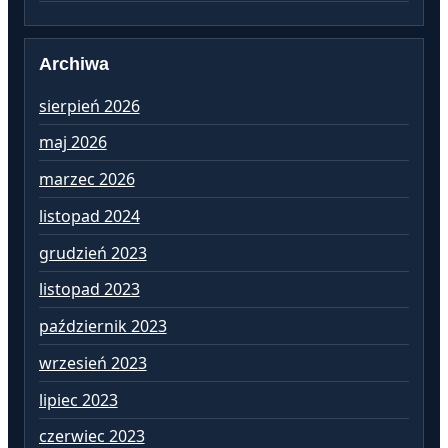
Archiwa
sierpień 2026
lu
maj 2026
st
marzec 2026
gr
listopad 2024
li
grudzień 2023
pa
listopad 2023
wr
październik 2023
si
wrzesień 2023
lip
lipiec 2023
cz
czerwiec 2023
ma