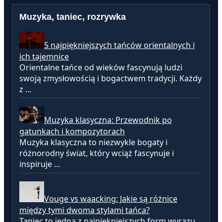
Muzyka, taniec, rozrywka
5 najpiękniejszych tańców orientalnych i
ich tajemnice
Orientalne tańce od wieków fascynują ludzi
swoją zmysłowością i bogactwem tradycji. Każdy
z …
Muzyka klasyczna: Przewodnik po
gatunkach i kompozytorach
Muzyka klasyczna to niezwykle bogaty i
różnorodny świat, który wciąż fascynuje i
inspiruje …
Vouge vs waacking: Jakie są różnice
między tymi dwoma stylami tańca?
Taniec to jedna z najpiękniejszych form wyrazu