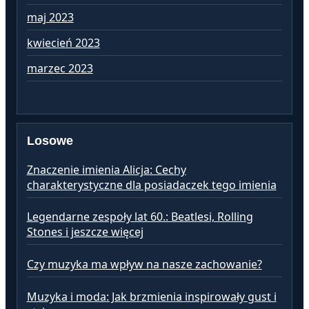
maj 2023
kw
kwiecień 2023
ma
marzec 2023
lu
Losowe
Znaczenie imienia Alicja: Cechy
charakterystyczne dla posiadaczek tego imienia
Legendarne zespoły lat 60.: Beatlesi, Rolling
Stones i jeszcze więcej
Czy muzyka ma wpływ na nasze zachowanie?
Muzyka i moda: Jak brzmienia inspirowały gust i