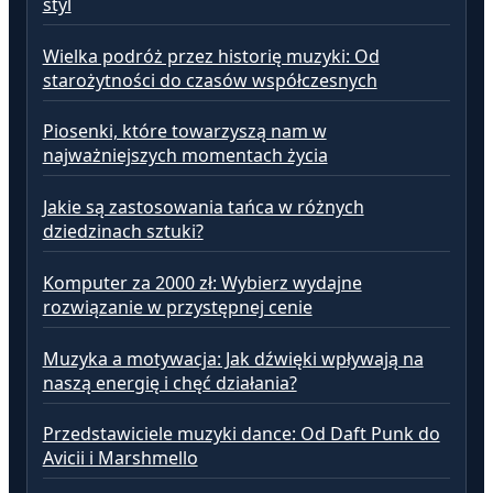
styl
Wielka podróż przez historię muzyki: Od
starożytności do czasów współczesnych
Piosenki, które towarzyszą nam w
najważniejszych momentach życia
Jakie są zastosowania tańca w różnych
dziedzinach sztuki?
Komputer za 2000 zł: Wybierz wydajne
rozwiązanie w przystępnej cenie
Muzyka a motywacja: Jak dźwięki wpływają na
naszą energię i chęć działania?
Przedstawiciele muzyki dance: Od Daft Punk do
Avicii i Marshmello