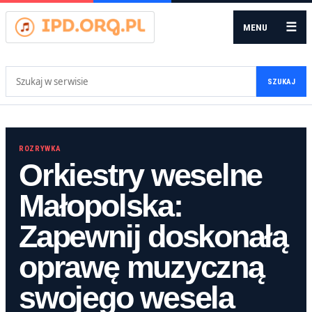
☰
MENU
Szukaj:
SZUKAJ
ROZRYWKA
Orkiestry weselne
Małopolska:
Zapewnij doskonałą
oprawę muzyczną
swojego wesela