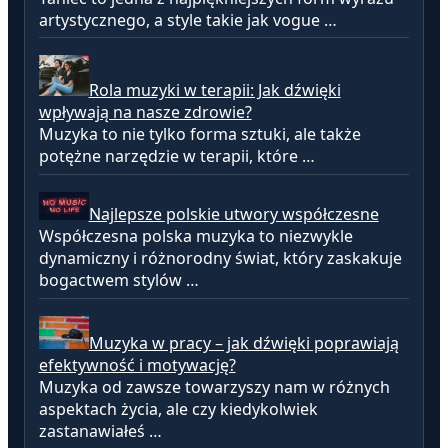
artystycznego, a style takie jak vogue …
Rola muzyki w terapii: Jak dźwięki
wpływają na nasze zdrowie?
Muzyka to nie tylko forma sztuki, ale także
potężne narzędzie w terapii, które …
Najlepsze polskie utwory współczesne
Współczesna polska muzyka to niezwykle
dynamiczny i różnorodny świat, który zaskakuje
bogactwem stylów …
Muzyka w pracy – jak dźwięki poprawiają
efektywność i motywację?
Muzyka od zawsze towarzyszy nam w różnych
aspektach życia, ale czy kiedykolwiek
zastanawiałeś …