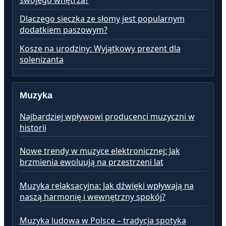
swojego wnętrza?
Dlaczego sieczka ze słomy jest popularnym
dodatkiem paszowym?
Kosze na urodziny: Wyjątkowy prezent dla
solenizanta
Muzyka
Najbardziej wpływowi producenci muzyczni w
historii
Nowe trendy w muzyce elektronicznej: Jak
brzmienia ewoluują na przestrzeni lat
Muzyka relaksacyjna: Jak dźwięki wpływają na
naszą harmonię i wewnętrzny spokój?
Muzyka ludowa w Polsce – tradycja spotyka