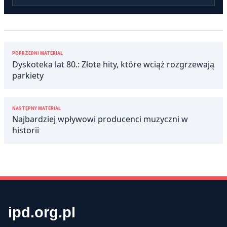
Nawigacja
POPRZEDNI MATERIAŁ
wpisu
Dyskoteka lat 80.: Złote hity, które wciąż rozgrzewają
parkiety
NASTĘPNY MATERIAŁ
Najbardziej wpływowi producenci muzyczni w
historii
ipd.org.pl