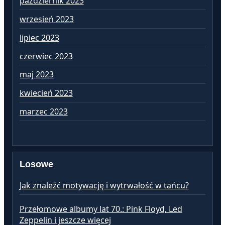
październik 2023
si
wrzesień 2023
lip
lipiec 2023
cz
czerwiec 2023
ma
maj 2023
kw
kwiecień 2023
ma
marzec 2023
lu
Losowe
Jak znaleźć motywację i wytrwałość w tańcu?
Przełomowe albumy lat 70.: Pink Floyd, Led
Zeppelin i jeszcze więcej