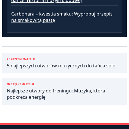
dance: Historia muzyki klubowej
Carbonara – kwestia smaku: Wypróbuj przepis
na smakowitą pastę
Nawigacja
POPRZEDNI MATERIAŁ
wpisu
5 najlepszych utworów muzycznych do tańca solo
NASTĘPNY MATERIAŁ
Najlepsze utwory do treningu: Muzyka, która
podkręca energię