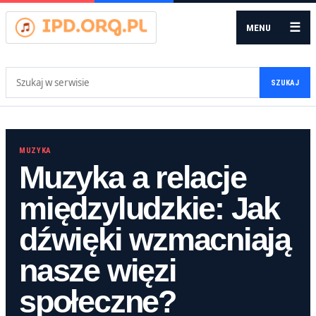
☰
MENU
Szukaj:
SZUKAJ
MUZYKA
Muzyka a relacje
międzyludzkie: Jak
dźwięki wzmacniają
nasze więzi
społeczne?