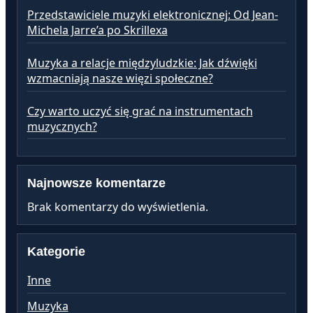
Przedstawiciele muzyki elektronicznej: Od Jean-
Michela Jarre’a po Skrillexa
Muzyka a relacje międzyludzkie: Jak dźwięki
wzmacniają nasze więzi społeczne?
Czy warto uczyć się grać na instrumentach
muzycznych?
Najnowsze komentarze
Brak komentarzy do wyświetlenia.
Kategorie
Inne
Muzyka