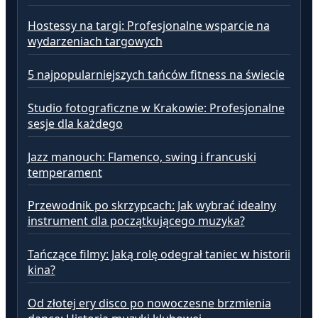
Hostessy na targi: Profesjonalne wsparcie na
wydarzeniach targowych
5 najpopularniejszych tańców fitness na świecie
Studio fotograficzne w Krakowie: Profesjonalne
sesje dla każdego
Jazz manouch: Flamenco, swing i francuski
temperament
Przewodnik po skrzypcach: Jak wybrać idealny
instrument dla początkującego muzyka?
Tańczące filmy: Jaką rolę odegrał taniec w historii
kina?
Od złotej ery disco po nowoczesne brzmienia