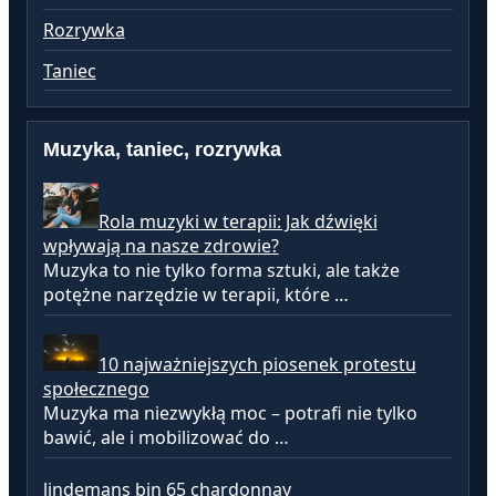
Rozrywka
Taniec
Muzyka, taniec, rozrywka
Rola muzyki w terapii: Jak dźwięki
wpływają na nasze zdrowie?
Muzyka to nie tylko forma sztuki, ale także
potężne narzędzie w terapii, które …
10 najważniejszych piosenek protestu
społecznego
Muzyka ma niezwykłą moc – potrafi nie tylko
bawić, ale i mobilizować do …
lindemans bin 65 chardonnay