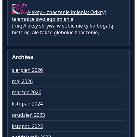
Aleksy – znaczenie imienia: Odkryj
tajemnice swojego imienia
Imię Aleksy skrywa w sobie nie tylko bogatą
historię, ale także głębokie znaczenie, …
Archiwa
sierpień 2026
lu
maj 2026
st
marzec 2026
gr
listopad 2024
li
grudzień 2023
pa
listopad 2023
wr