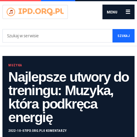
☰
MENU
Szukaj:
SZUKAJ
MUZYKA
Najlepsze utwory do
treningu: Muzyka,
która podkręca
energię
2022-10-07
IPD.ORG.PL
0 KOMENTARZY