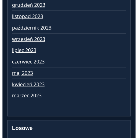
grudzień 2023
pa
listopad 2023
wr
październik 2023
si
wrzesień 2023
lip
lipiec 2023
cz
czerwiec 2023
ma
maj 2023
kw
kwiecień 2023
ma
marzec 2023
lu
Losowe