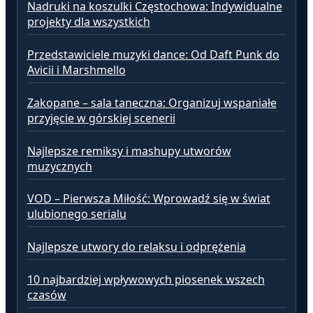
Nadruki na koszulki Częstochowa: Indywidualne
projekty dla wszystkich
Przedstawiciele muzyki dance: Od Daft Punk do
Avicii i Marshmello
Zakopane – sala taneczna: Organizuj wspaniałe
przyjęcie w górskiej scenerii
Najlepsze remiksy i mashupy utworów
muzycznych
VOD – Pierwsza Miłość: Wprowadź się w świat
ulubionego serialu
Najlepsze utwory do relaksu i odprężenia
10 najbardziej wpływowych piosenek wszech
czasów