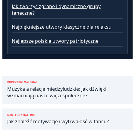
Jak tworzyć zgrane i dynamiczne grupy
taneczne?
Najpiękniejsze utwory klasyczne dla relaksu
Najlepsze polskie utwory patriotyczne
Nawigacja
POPRZEDNI MATERIAŁ
wpisu
Muzyka a relacje międzyludzkie: Jak dźwięki
wzmacniają nasze więzi społeczne?
NASTĘPNY MATERIAŁ
Jak znaleźć motywację i wytrwałość w tańcu?