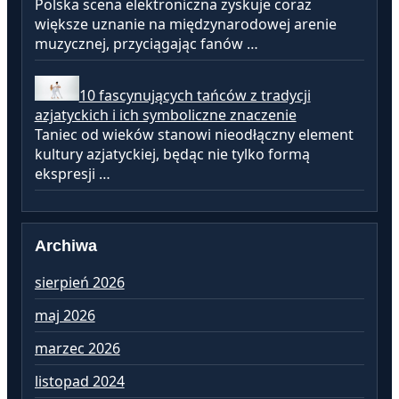
Polska scena elektroniczna zyskuje coraz
większe uznanie na międzynarodowej arenie
muzycznej, przyciągając fanów …
10 fascynujących tańców z tradycji
azjatyckich i ich symboliczne znaczenie
Taniec od wieków stanowi nieodłączny element
kultury azjatyckiej, będąc nie tylko formą
ekspresji …
Archiwa
sierpień 2026
lu
maj 2026
st
marzec 2026
gr
listopad 2024
li