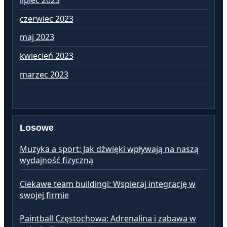
czerwiec 2023
ma
maj 2023
kw
kwiecień 2023
ma
marzec 2023
lu
Losowe
Muzyka a sport: Jak dźwięki wpływają na naszą
wydajność fizyczną
Ciekawe team buildingi: Wspieraj integrację w
swojej firmie
Paintball Częstochowa: Adrenalina i zabawa w