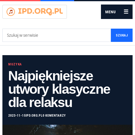
☰
MENU
Szukaj:
SZUKAJ
MUZYKA
Najpiękniejsze
utwory klasyczne
dla relaksu
2023-11-15
IPD.ORG.PL
0 KOMENTARZY