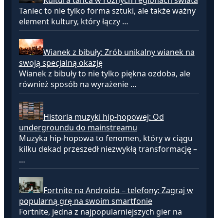
Taniec to nie tylko forma sztuki, ale także ważny
element kultury, który łączy …
Wianek z bibuły: Zrób unikalny wianek na
swoją specjalną okazję
Wianek z bibuły to nie tylko piękna ozdoba, ale
również sposób na wyrażenie …
Historia muzyki hip-hopowej: Od
undergroundu do mainstreamu
Muzyka hip-hopowa to fenomen, który w ciągu
kilku dekad przeszedł niezwykłą transformację –
…
Fortnite na Androida – telefony: Zagraj w
popularną grę na swoim smartfonie
Fortnite, jedna z najpopularniejszych gier na