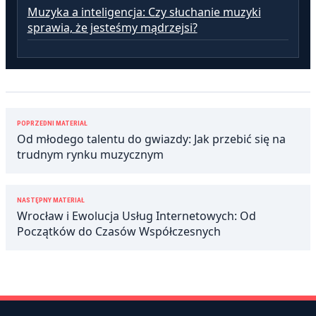
Muzyka a inteligencja: Czy słuchanie muzyki
sprawia, że jesteśmy mądrzejsi?
Nawigacja
POPRZEDNI MATERIAŁ
wpisu
Od młodego talentu do gwiazdy: Jak przebić się na
trudnym rynku muzycznym
NASTĘPNY MATERIAŁ
Wrocław i Ewolucja Usług Internetowych: Od
Początków do Czasów Współczesnych