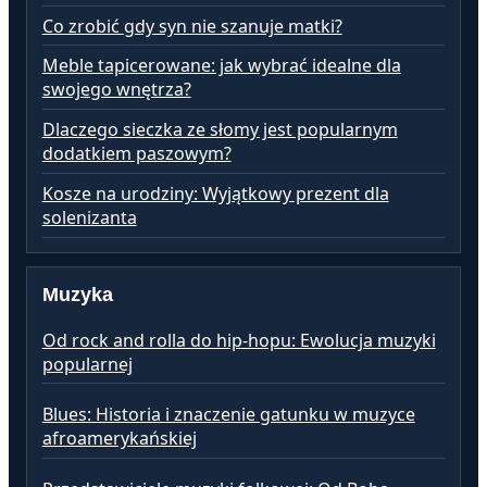
Co zrobić gdy syn nie szanuje matki?
Meble tapicerowane: jak wybrać idealne dla
swojego wnętrza?
Dlaczego sieczka ze słomy jest popularnym
dodatkiem paszowym?
Kosze na urodziny: Wyjątkowy prezent dla
solenizanta
Muzyka
Od rock and rolla do hip-hopu: Ewolucja muzyki
popularnej
Blues: Historia i znaczenie gatunku w muzyce
afroamerykańskiej