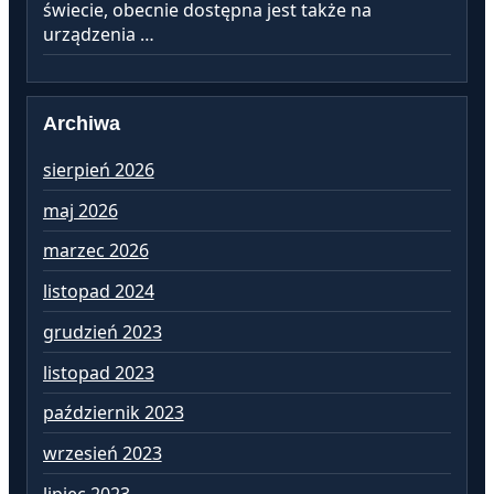
świecie, obecnie dostępna jest także na
urządzenia …
Archiwa
sierpień 2026
lu
maj 2026
st
marzec 2026
gr
listopad 2024
li
grudzień 2023
pa
listopad 2023
wr
październik 2023
si
wrzesień 2023
lip
lipiec 2023
cz