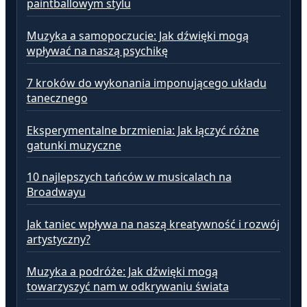
paintballowym stylu
Muzyka a samopoczucie: Jak dźwięki mogą
wpływać na naszą psychikę
7 kroków do wykonania imponującego układu
tanecznego
Eksperymentalne brzmienia: Jak łączyć różne
gatunki muzyczne
10 najlepszych tańców w musicalach na
Broadwayu
Jak taniec wpływa na naszą kreatywność i rozwój
artystyczny?
Muzyka a podróże: Jak dźwięki mogą
towarzyszyć nam w odkrywaniu świata