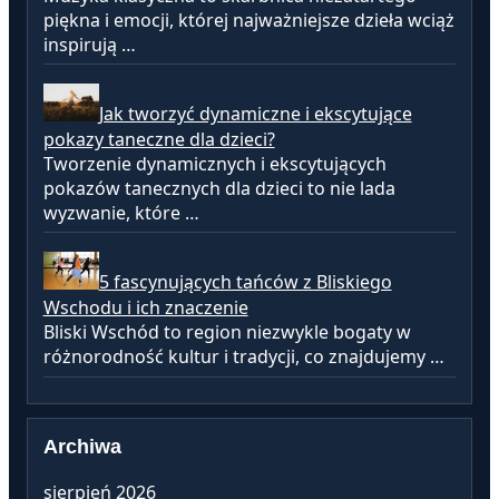
piękna i emocji, której najważniejsze dzieła wciąż
inspirują …
Jak tworzyć dynamiczne i ekscytujące
pokazy taneczne dla dzieci?
Tworzenie dynamicznych i ekscytujących
pokazów tanecznych dla dzieci to nie lada
wyzwanie, które …
5 fascynujących tańców z Bliskiego
Wschodu i ich znaczenie
Bliski Wschód to region niezwykle bogaty w
różnorodność kultur i tradycji, co znajdujemy …
Archiwa
sierpień 2026
lu