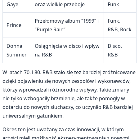
Gaye
oraz wielkie przeboje
Funk
Przełomowy album “1999” i
Funk,
Prince
“Purple Rain”
R&B, Rock
Donna
Osiągnięcia w disco i wpływ
Disco,
Summer
na R&B
R&B
W latach 70. i 80. R&B stało się też bardziej zróżnicowane
dzięki pojawieniu się nowych zespołów i wykonawców,
którzy wprowadzali różnorodne wpływy. Takie zmiany
nie tylko wzbogaciły brzmienie, ale także pomogły w
dotarciu do nowych słuchaczy, co uczyniło R&B bardziej
uniwersalnym gatunkiem.
Okres ten jest uważany za czas innowacji, w którym
artyści mieli możliwość eksperymentowania z nowymi