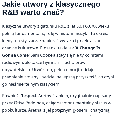
Jakie utwory z klasycznego
R&B warto znać?
Klasyczne utwory z gatunku R&B z lat 50. i 60. XX wieku
pełnią fundamentalną rolę w historii muzyki. To okres,
kiedy ten styl zaczął nabierać wyrazu i przekraczać
granice kulturowe. Piosenki takie jak
‘A Change Is
Gonna Come’
Sam Cooke’a stały się nie tylko hitami
radiowymi, ale także hymnami ruchu praw
obywatelskich. Utwór ten, pełen emocji, oddaje
pragnienie zmiany i nadziei na lepszą przyszłość, co czyni
go nieśmiertelnym klasykiem.
Również
‘Respect’
Arethy Franklin, oryginalnie napisany
przez Otisa Reddinga, osiągnął monumentalny status w
popkulturze. Aretha, z jej potężnym głosem i charyzmą,