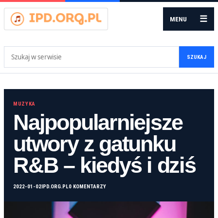
☰
MENU
Szukaj:
SZUKAJ
MUZYKA
Najpopularniejsze
utwory z gatunku
R&B – kiedyś i dziś
2022-01-02
IPD.ORG.PL
0 KOMENTARZY