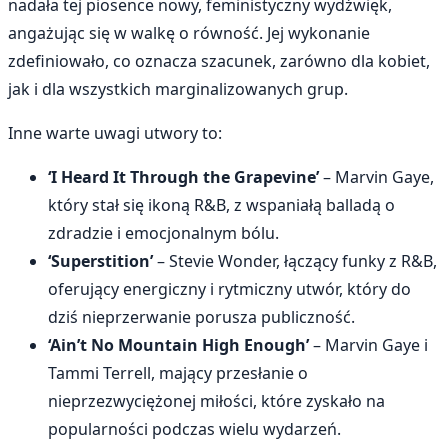
nadała tej piosence nowy, feministyczny wydźwięk,
angażując się w walkę o równość. Jej wykonanie
zdefiniowało, co oznacza szacunek, zarówno dla kobiet,
jak i dla wszystkich marginalizowanych grup.
Inne warte uwagi utwory to:
‘I Heard It Through the Grapevine’
– Marvin Gaye,
który stał się ikoną R&B, z wspaniałą balladą o
zdradzie i emocjonalnym bólu.
‘Superstition’
– Stevie Wonder, łączący funky z R&B,
oferujący energiczny i rytmiczny utwór, który do
dziś nieprzerwanie porusza publiczność.
‘Ain’t No Mountain High Enough’
– Marvin Gaye i
Tammi Terrell, mający przesłanie o
nieprzezwyciężonej miłości, które zyskało na
popularności podczas wielu wydarzeń.