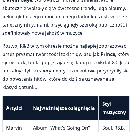
Marvin Gaye
, wprowadzili nowe brzmienia, które
skutecznie wpisały się w ówczesne trendy. Jego albumy,
pełne głębokiego emocjonalnego ładunku, zestawione z
tanecznymi rytmami, przyciągnęły szeroką publiczność i
zdefiniowały nową jakość w muzyce.
Rozwój R&B w tym okresie można najlepiej zobrazować
przez pryzmat twórczości takich gwiazd jak
Prince
, który
łączył rock, funk i pop, stając się ikoną muzyki lat 80. Jego
unikalny styl i eksperymenty brzmieniowe przyczyniły się
do powstania hitów, które do dziś są uznawane za
klasyki gatunku.
Styl
Artyści
Najważniejsze osiągnięcia
muzyczny
Marvin
Album “What’s Going On”
Soul, R&B,