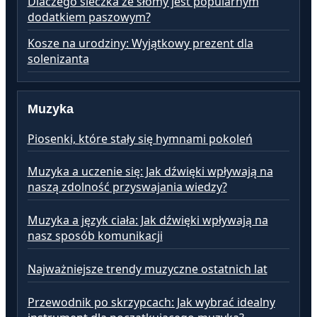
Dlaczego sieczka ze słomy jest popularnym
dodatkiem paszowym?
Kosze na urodziny: Wyjątkowy prezent dla
solenizanta
Muzyka
Piosenki, które stały się hymnami pokoleń
Muzyka a uczenie się: Jak dźwięki wpływają na
naszą zdolność przyswajania wiedzy?
Muzyka a język ciała: Jak dźwięki wpływają na
nasz sposób komunikacji
Najważniejsze trendy muzyczne ostatnich lat
Przewodnik po skrzypcach: Jak wybrać idealny