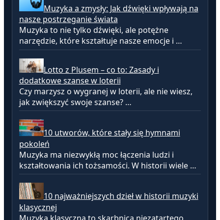
Muzyka a zmysły: Jak dźwięki wpływają na
nasze postrzeganie świata
Muzyka to nie tylko dźwięki, ale potężne
narzędzie, które kształtuje nasze emocje i …
Lotto z Plusem – co to: Zasady i
dodatkowe szanse w loterii
Czy marzysz o wygranej w loterii, ale nie wiesz,
jak zwiększyć swoje szanse? …
10 utworów, które stały się hymnami
pokoleń
Muzyka ma niezwykłą moc łączenia ludzi i
kształtowania ich tożsamości. W historii wiele …
10 najważniejszych dzieł w historii muzyki
klasycznej
Muzyka klasyczna to skarbnica niezatartego