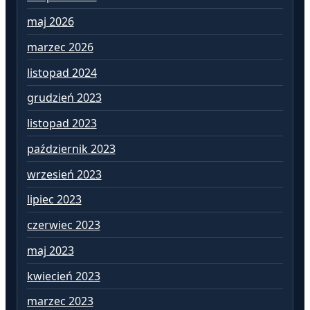
maj 2026
st
marzec 2026
gr
listopad 2024
li
grudzień 2023
pa
listopad 2023
wr
październik 2023
si
wrzesień 2023
lip
lipiec 2023
cz
czerwiec 2023
ma
maj 2023
kw
kwiecień 2023
ma
marzec 2023
lu