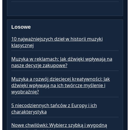
Losowe
10 najważniejszych dzieł w historii muzyki
klasycznej
Muzyka w reklamach: Jak dźwięki wpływają na
nasze decyzje zakupowe?
Muzyka a rozwój dziecięcej kreatywności: Jak
dźwięki wpływają na ich twórcze myślenie i
wyobraźnię?
5 niecodziennych tańców z Europy i ich
charakterystyka
Nowe chwilówki: Wybierz szybką i wygodną