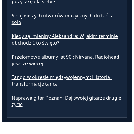
pożyczkę dla siebie
5 najlepszych utworów muzycznych do tańca
solo
Kiedy są imieniny Aleksandra: W jakim terminie
obchodzić to święto?
Przelomowe albumy lat 90.: Nirvana, Radiohead i
jeszcze więcej
Tango w okresie międzywojennym: Historia i
transformacje tańca
Naprawa gitar Poznań: Daj swojej gitarze drugie
życie