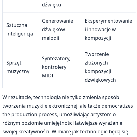
dźwięku
Generowanie
Eksperymentowanie
Sztuczna
dźwięków i
i innowacje w
inteligencja
melodii
kompozycji
Tworzenie
Syntezatory,
Sprzęt
złożonych
kontrolery
muzyczny
kompozycji
MIDI
dźwiękowych
W rezultacie, technologia nie tylko zmienia sposób
tworzenia muzyki elektronicznej, ale także democratizes
the production process, umożliwiając artystom o
różnym poziomie umiejętności łatwiejsze wyrażanie
swojej kreatywności. W miarę jak technologie będą się