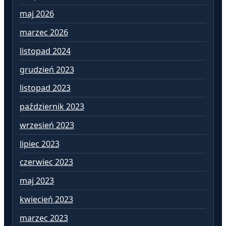
maj 2026
st
marzec 2026
gr
listopad 2024
li
grudzień 2023
pa
listopad 2023
wr
październik 2023
si
wrzesień 2023
lip
lipiec 2023
cz
czerwiec 2023
ma
maj 2023
kw
kwiecień 2023
ma
marzec 2023
lu