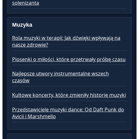
solenizanta
Muzyka
Rola muzyki w terapii: Jak dźwięki wpływają na
nasze zdrowie?
Piosenki o miłości, które przetrwały próbę czasu
Najlepsze utwory instrumentalne wszech
czasów
Kultowe koncerty, które zmieniły historię muzyki
Przedstawiciele muzyki dance: Od Daft Punk do
Avicii i Marshmello