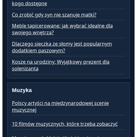
kogo dostępne
Co zrobić gdy syn nie szanuje matki?
Meble tapicerowane: jak wybrać idealne dla
swojego wnętrza?
Dlaczego sieczka ze słomy jest popularnym
dodatkiem paszowym?
Kosze na urodziny: Wyjątkowy prezent dla
solenizanta
Muzyka
Polscy artyści na międzynarodowej scenie
muzycznej
10 filmów muzycznych, które trzeba zobaczyć