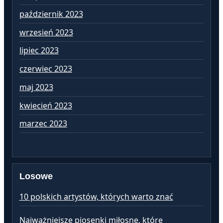
październik 2023
si
wrzesień 2023
lip
lipiec 2023
cz
czerwiec 2023
ma
maj 2023
kw
kwiecień 2023
ma
marzec 2023
lu
Losowe
10 polskich artystów, których warto znać
Najważniejsze piosenki miłosne, które