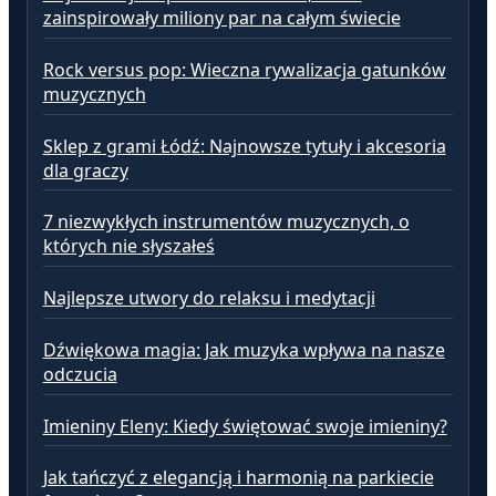
zainspirowały miliony par na całym świecie
Rock versus pop: Wieczna rywalizacja gatunków
muzycznych
Sklep z grami Łódź: Najnowsze tytuły i akcesoria
dla graczy
7 niezwykłych instrumentów muzycznych, o
których nie słyszałeś
Najlepsze utwory do relaksu i medytacji
Dźwiękowa magia: Jak muzyka wpływa na nasze
odczucia
Imieniny Eleny: Kiedy świętować swoje imieniny?
Jak tańczyć z elegancją i harmonią na parkiecie