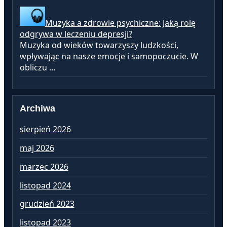
Muzyka a zdrowie psychiczne: Jaką rolę
odgrywa w leczeniu depresji?
Muzyka od wieków towarzyszy ludzkości,
wpływając na nasze emocje i samopoczucie. W
obliczu …
Archiwa
sierpień 2026
lu
maj 2026
st
marzec 2026
gr
listopad 2024
li
grudzień 2023
pa
listopad 2023
wr