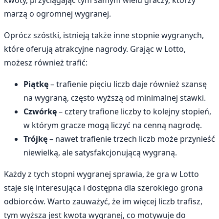
kwoty, przyciągając tym samym wielu graczy, którzy
marzą o ogromnej wygranej.
Oprócz szóstki, istnieją także inne stopnie wygranych,
które oferują atrakcyjne nagrody. Grając w Lotto,
możesz również trafić:
Piątkę
– trafienie pięciu liczb daje również szansę
na wygraną, często wyższą od minimalnej stawki.
Czwórkę
– cztery trafione liczby to kolejny stopień,
w którym gracze mogą liczyć na cenną nagrodę.
Trójkę
– nawet trafienie trzech liczb może przynieść
niewielką, ale satysfakcjonującą wygraną.
Każdy z tych stopni wygranej sprawia, że gra w Lotto
staje się interesująca i dostępna dla szerokiego grona
odbiorców. Warto zauważyć, że im więcej liczb trafisz,
tym wyższa jest kwota wygranej, co motywuje do