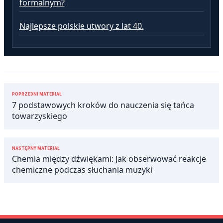
formalnym?
Najlepsze polskie utwory z lat 40.
Nawigacja
POPRZEDNI MATERIAŁ
wpisu
7 podstawowych kroków do nauczenia się tańca
towarzyskiego
NASTĘPNY MATERIAŁ
Chemia między dźwiękami: Jak obserwować reakcje
chemiczne podczas słuchania muzyki