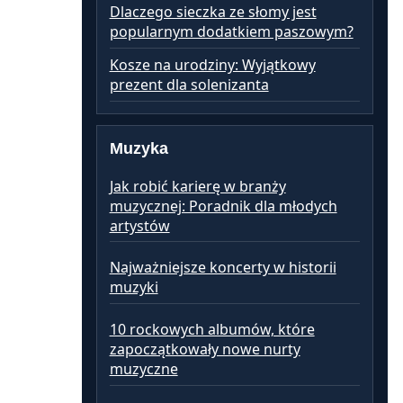
Dlaczego sieczka ze słomy jest
popularnym dodatkiem paszowym?
Kosze na urodziny: Wyjątkowy
prezent dla solenizanta
Muzyka
Jak robić karierę w branży
muzycznej: Poradnik dla młodych
artystów
Najważniejsze koncerty w historii
muzyki
10 rockowych albumów, które
zapoczątkowały nowe nurty
muzyczne