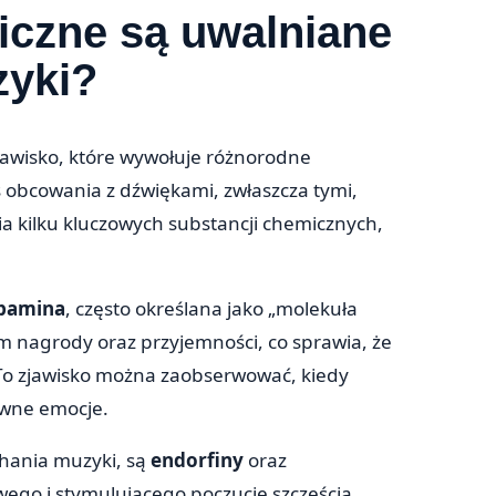
iczne są uwalniane
zyki?
zjawisko, które wywołuje różnorodne
obcowania z dźwiękami, zwłaszcza tymi,
a kilku kluczowych substancji chemicznych,
pamina
, często określana jako „molekuła
em nagrody oraz przyjemności, co sprawia, że
 To zjawisko można zaobserwować, kiedy
ywne emocje.
chania muzyki, są
endorfiny
oraz
wego i stymulującego poczucie szczęścia,