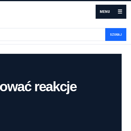
☰
MENU
SZUKAJ
ować reakcje