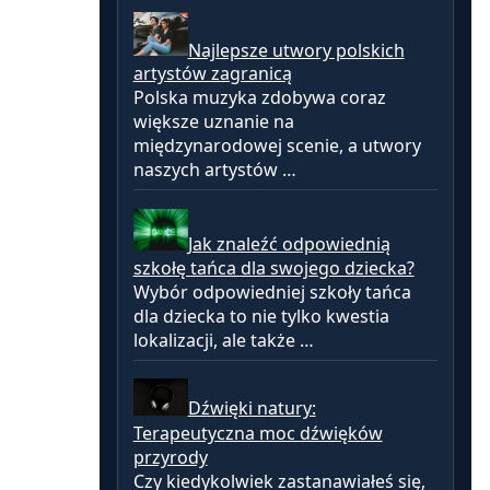
Najlepsze utwory polskich
artystów zagranicą
Polska muzyka zdobywa coraz
większe uznanie na
międzynarodowej scenie, a utwory
naszych artystów …
Jak znaleźć odpowiednią
szkołę tańca dla swojego dziecka?
Wybór odpowiedniej szkoły tańca
dla dziecka to nie tylko kwestia
lokalizacji, ale także …
Dźwięki natury:
Terapeutyczna moc dźwięków
przyrody
Czy kiedykolwiek zastanawiałeś się,