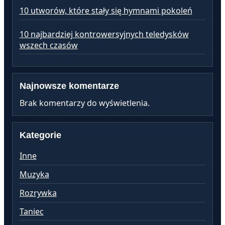
10 utworów, które stały się hymnami pokoleń
10 najbardziej kontrowersyjnych teledysków
wszech czasów
Najnowsze komentarze
Brak komentarzy do wyświetlenia.
Kategorie
Inne
Muzyka
Rozrywka
Taniec