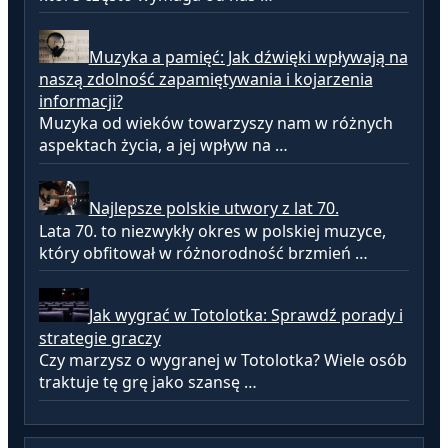
Muzyka a pamięć: Jak dźwięki wpływają na
naszą zdolność zapamiętywania i kojarzenia
informacji?
Muzyka od wieków towarzyszy nam w różnych
aspektach życia, a jej wpływ na …
Najlepsze polskie utwory z lat 70.
Lata 70. to niezwykły okres w polskiej muzyce,
który obfitował w różnorodność brzmień …
Jak wygrać w Totolotka: Sprawdź porady i
strategie graczy
Czy marzysz o wygranej w Totolotka? Wiele osób
traktuje tę grę jako szansę …