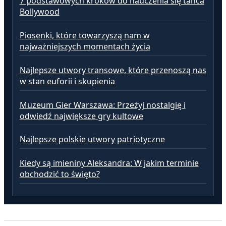
7 podstawowych kroków do nauczenia się tańca
Bollywood
Piosenki, które towarzyszą nam w
najważniejszych momentach życia
Najlepsze utwory transowe, które przenoszą nas
w stan euforii i skupienia
Muzeum Gier Warszawa: Przeżyj nostalgię i
odwiedź największe gry kultowe
Najlepsze polskie utwory patriotyczne
Kiedy są imieniny Aleksandra: W jakim terminie
obchodzić to święto?