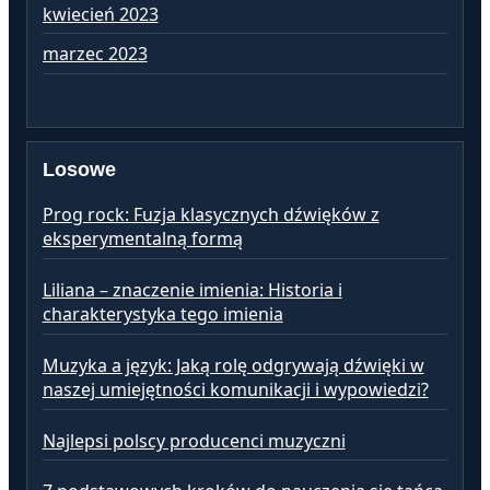
kwiecień 2023
ma
marzec 2023
lu
Losowe
Prog rock: Fuzja klasycznych dźwięków z
eksperymentalną formą
Liliana – znaczenie imienia: Historia i
charakterystyka tego imienia
Muzyka a język: Jaką rolę odgrywają dźwięki w
naszej umiejętności komunikacji i wypowiedzi?
Najlepsi polscy producenci muzyczni