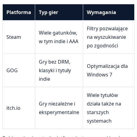
Platforma
Typ gier
Wymagania
Filtry pozwalające
Wiele gatunków,
Steam
na wyszukiwanie
w tym indie i AAA
po zgodności
Gry bez DRM,
Optymalizacja dla
GOG
klasyki i tytuły
Windows 7
indie
Wiele tytułów
Gry niezależne i
działa także na
itch.io
eksperymentalne
starszych
systemach