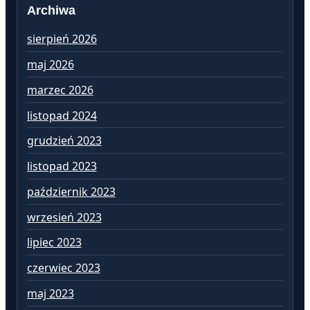
Archiwa
sierpień 2026
lu
maj 2026
st
marzec 2026
gr
listopad 2024
li
grudzień 2023
pa
listopad 2023
wr
październik 2023
si
wrzesień 2023
lip
lipiec 2023
cz
czerwiec 2023
ma
maj 2023
kw