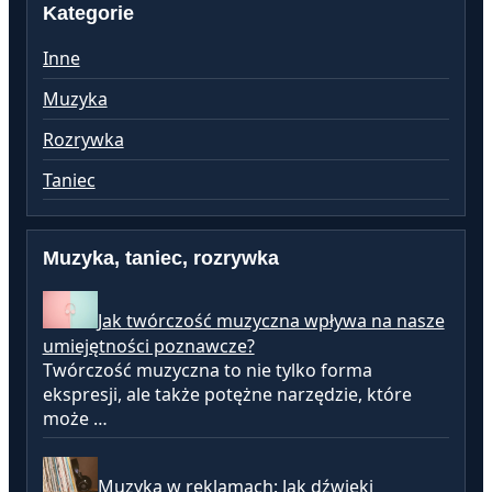
Kategorie
Inne
Muzyka
Rozrywka
Taniec
Muzyka, taniec, rozrywka
Jak twórczość muzyczna wpływa na nasze
umiejętności poznawcze?
Twórczość muzyczna to nie tylko forma
ekspresji, ale także potężne narzędzie, które
może …
Muzyka w reklamach: Jak dźwięki