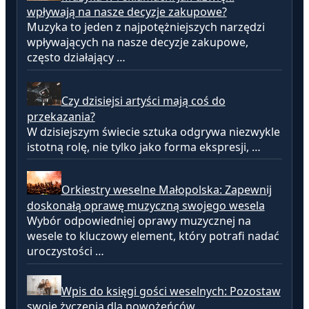
wpływają na nasze decyzje zakupowe?
Muzyka to jeden z najpotężniejszych narzędzi
wpływających na nasze decyzje zakupowe,
często działający …
Czy dzisiejsi artyści mają coś do
przekazania?
W dzisiejszym świecie sztuka odgrywa niezwykle
istotną rolę, nie tylko jako forma ekspresji, …
Orkiestry weselne Małopolska: Zapewnij
doskonałą oprawę muzyczną swojego wesela
Wybór odpowiedniej oprawy muzycznej na
wesele to kluczowy element, który potrafi nadać
uroczystości …
Wpis do księgi gości weselnych: Pozostaw
swoje życzenia dla nowożeńców