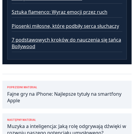
Sztuka flamenco: Wyraz emocji przez ruch
Piosenki miłosne, które podbiły serca słuchaczy
7 podstawowych kroków do nauczenia się tańca
Bollywood
Nawigacja
POPRZEDNI MATERIAŁ
wpisu
Fajne gry na iPhone: Najlepsze tytuły na smartfony
Apple
NASTĘPNY MATERIAŁ
Muzyka a inteligencja: Jaką rolę odgrywają dźwięki w
rozwoju naszego potencjału umysłowego?