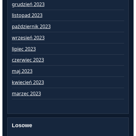
grudzień 2023
pa
listopad 2023
wr
październik 2023
si
wrzesień 2023
lip
lipiec 2023
cz
czerwiec 2023
ma
maj 2023
kw
kwiecień 2023
ma
marzec 2023
lu
Losowe