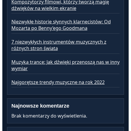
Kompozytorzy filmowi, którzy tworzą magię
dźwięków na wielkim ekranie
Niezwykłe historie słynnych klarnecistów: Od
Mozarta po Benny’ego Goodmana
7 niezwykłych instrumentów muzycznych z
różnych stron świata
Muzyka trance: Jak dźwięki przenoszą nas w inny
wymiar
Najgorętsze trendy muzyczne na rok 2022
Najnowsze komentarze
Brak komentarzy do wyświetlenia.