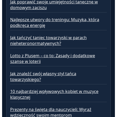
Jak poprawić swoje umiejętności taneczne w
domowym zaciszu
Najlepsze utwory do treningu: Muzyka, która
podkręca energię
Jak tańczyć taniec towarzyski w parach
nieheteronormatywnych?
Lotto z Plusem – co to: Zasady i dodatkowe
szanse w loterii
Jak znaleźć swój własny styl tańca
towarzyskiego?
10 najbardziej wpływowych kobiet w muzyce
klasycznej
Prezenty na święta dla nauczycieli: Wyraź
wdzięczność swoim mentorom