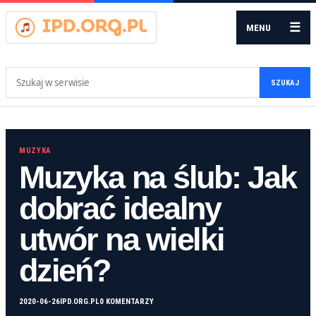
☰
MENU
Szukaj:
SZUKAJ
MUZYKA
Muzyka na ślub: Jak
dobrać idealny
utwór na wielki
dzień?
2020-06-26
IPD.ORG.PL
0 KOMENTARZY