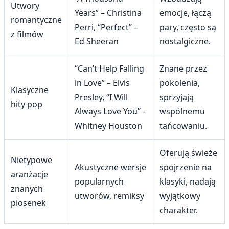
Utwory
Years” – Christina
emocje, łączą
romantyczne
Perri, “Perfect” –
pary, często są
z filmów
Ed Sheeran
nostalgiczne.
“Can’t Help Falling
Znane przez
in Love” – Elvis
pokolenia,
Klasyczne
Presley, “I Will
sprzyjają
hity pop
Always Love You” –
wspólnemu
Whitney Houston
tańcowaniu.
Oferują świeże
Nietypowe
Akustyczne wersje
spojrzenie na
aranżacje
popularnych
klasyki, nadają
znanych
utworów, remiksy
wyjątkowy
piosenek
charakter.