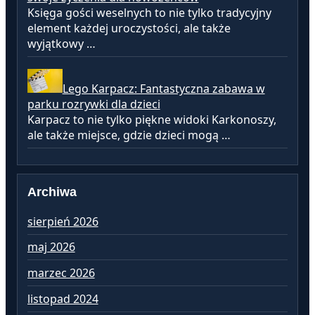
Księga gości weselnych to nie tylko tradycyjny
element każdej uroczystości, ale także
wyjątkowy …
Lego Karpacz: Fantastyczna zabawa w
parku rozrywki dla dzieci
Karpacz to nie tylko piękne widoki Karkonoszy,
ale także miejsce, gdzie dzieci mogą …
Archiwa
sierpień 2026
lu
maj 2026
st
marzec 2026
gr
listopad 2024
li