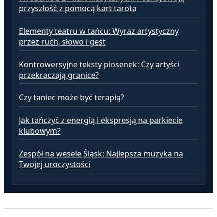
przyszłość z pomocą kart tarota
Elementy teatru w tańcu: Wyraz artystyczny
przez ruch, słowo i gest
Kontrowersyjne teksty piosenek: Czy artyści
przekraczają granice?
Czy taniec może być terapią?
Jak tańczyć z energią i ekspresją na parkiecie
klubowym?
Zespół na wesele Śląsk: Najlepsza muzyka na
Twojej uroczystości