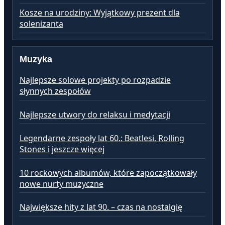
Kosze na urodziny: Wyjątkowy prezent dla
solenizanta
Muzyka
Najlepsze solowe projekty po rozpadzie
słynnych zespołów
Najlepsze utwory do relaksu i medytacji
Legendarne zespoły lat 60.: Beatlesi, Rolling
Stones i jeszcze więcej
10 rockowych albumów, które zapoczątkowały
nowe nurty muzyczne
Największe hity z lat 90. – czas na nostalgię