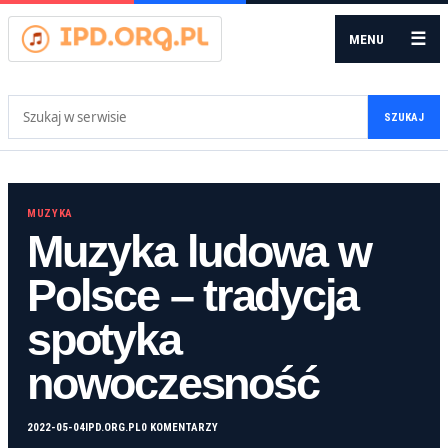
☰
MENU
Szukaj:
SZUKAJ
MUZYKA
Muzyka ludowa w
Polsce – tradycja
spotyka
nowoczesność
2022-05-04
IPD.ORG.PL
0 KOMENTARZY