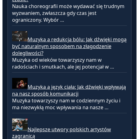
Nauka choreografii może wydawać się trudnym
wyzwaniem, zwłaszcza gdy czas jest
ograniczony. Wybór …
Muzyka a redukcja bólu: Jak dźwięki mogą
być naturalnym sposobem na złagodzenie
dolegliwości?
Muzyka od wieków towarzyszy nam w
radościach i smutkach, ale jej potencjał w …
Muzyka a język ciała: Jak dźwięki wpływają
na nasz sposób komunikacji
Muzyka towarzyszy nam w codziennym życiu i
ma niezwykłą moc wpływania na nasze …
Najlepsze utwory polskich artystów
zagranicą