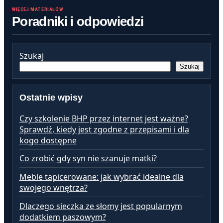
WIĘCEJ MATERIAŁÓW
Poradniki i odpowiedzi
Szukaj
Szukaj
Ostatnie wpisy
Czy szkolenie BHP przez internet jest ważne?
Sprawdź, kiedy jest zgodne z przepisami i dla
kogo dostępne
Co zrobić gdy syn nie szanuje matki?
Meble tapicerowane: jak wybrać idealne dla
swojego wnętrza?
Dlaczego sieczka ze słomy jest popularnym
dodatkiem paszowym?