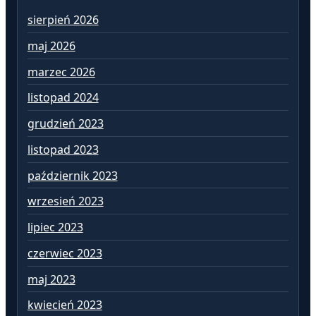
sierpień 2026
lu
maj 2026
st
marzec 2026
gr
listopad 2024
li
grudzień 2023
pa
listopad 2023
wr
październik 2023
si
wrzesień 2023
lip
lipiec 2023
cz
czerwiec 2023
ma
maj 2023
kw
kwiecień 2023
ma