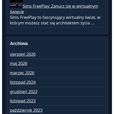
Sims FreePlay: Zanurz się w wirtualnym
świecie
Sims FreePlay to fascynujący wirtualny świat, w
którym możesz stać się architektem życia …
Archiwa
sierpień 2026
lu
maj 2026
st
marzec 2026
gr
listopad 2024
li
grudzień 2023
pa
listopad 2023
wr
październik 2023
si