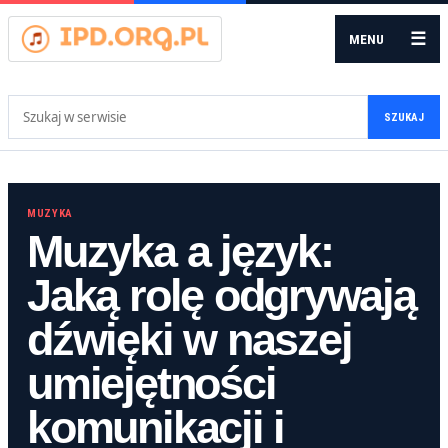
☰
MENU
Szukaj:
SZUKAJ
MUZYKA
Muzyka a język:
Jaką rolę odgrywają
dźwięki w naszej
umiejętności
komunikacji i