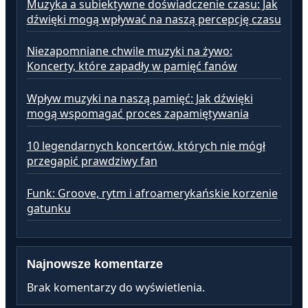
Muzyka a subiektywne doświadczenie czasu: Jak
dźwięki mogą wpływać na naszą percepcję czasu
Niezapomniane chwile muzyki na żywo:
Koncerty, które zapadły w pamięć fanów
Wpływ muzyki na naszą pamięć: Jak dźwięki
mogą wspomagać proces zapamiętywania
10 legendarnych koncertów, których nie mógł
przegapić prawdziwy fan
Funk: Groove, rytm i afroamerykańskie korzenie
gatunku
Najnowsze komentarze
Brak komentarzy do wyświetlenia.