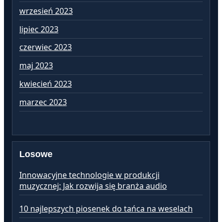
wrzesień 2023
lip
lipiec 2023
cz
czerwiec 2023
ma
maj 2023
kw
kwiecień 2023
ma
marzec 2023
lu
Losowe
Innowacyjne technologie w produkcji
muzycznej: Jak rozwija się branża audio
10 najlepszych piosenek do tańca na weselach