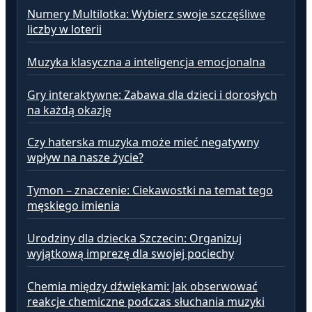
Numery Multilotka: Wybierz swoje szczęśliwe
liczby w loterii
Muzyka klasyczna a inteligencja emocjonalna
Gry interaktywne: Zabawa dla dzieci i dorosłych
na każdą okazję
Czy haterska muzyka może mieć negatywny
wpływ na nasze życie?
Tymon – znaczenie: Ciekawostki na temat tego
męskiego imienia
Urodziny dla dziecka Szczecin: Organizuj
wyjątkową imprezę dla swojej pociechy
Chemia między dźwiękami: Jak obserwować
reakcje chemiczne podczas słuchania muzyki