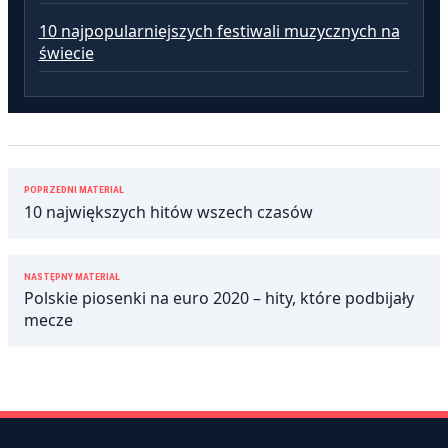
10 najpopularniejszych festiwali muzycznych na
świecie
Nawigacja
POPRZEDNI MATERIAŁ
wpisu
10 największych hitów wszech czasów
NASTĘPNY MATERIAŁ
Polskie piosenki na euro 2020 – hity, które podbijały
mecze