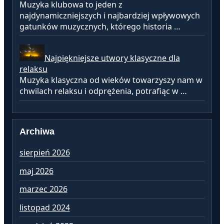
Muzyka klubowa to jeden z
najdynamiczniejszych i najbardziej wpływowych
gatunków muzycznych, którego historia …
Najpiękniejsze utwory klasyczne dla
relaksu
Muzyka klasyczna od wieków towarzyszy nam w
chwilach relaksu i odprężenia, potrafiąc w …
Archiwa
sierpień 2026
lu
maj 2026
st
marzec 2026
gr
listopad 2024
li