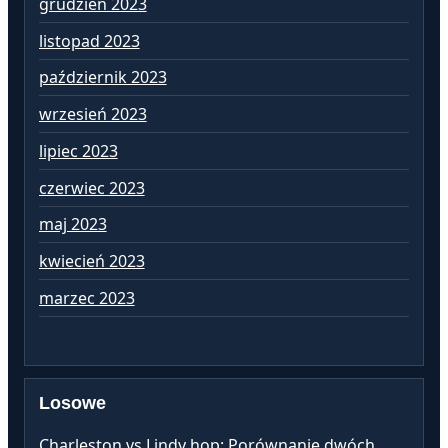
grudzień 2023
pa
listopad 2023
wr
październik 2023
si
wrzesień 2023
lip
lipiec 2023
cz
czerwiec 2023
ma
maj 2023
kw
kwiecień 2023
ma
marzec 2023
lu
Losowe
Charleston vs Lindy hop: Porównanie dwóch