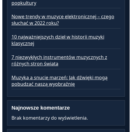
popkultury
Nowe trendy w muzyce elektronicznej – czego
słuchać w 2022 roku?
10 najważniejszych dzieł w historii muzyki
klasycznej
7 niezwykłych instrumentów muzycznych z
różnych stron świata
Muzyka a snucie marzeń: Jak dźwięki mogą
pobudzać naszą wyobraźnię
Najnowsze komentarze
Brak komentarzy do wyświetlenia.