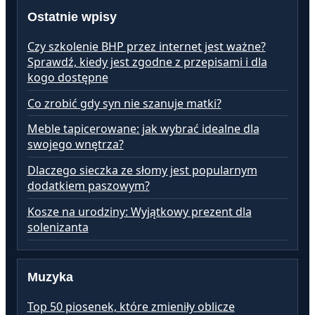
Ostatnie wpisy
Czy szkolenie BHP przez internet jest ważne?
Sprawdź, kiedy jest zgodne z przepisami i dla
kogo dostępne
Co zrobić gdy syn nie szanuje matki?
Meble tapicerowane: jak wybrać idealne dla
swojego wnętrza?
Dlaczego sieczka ze słomy jest popularnym
dodatkiem paszowym?
Kosze na urodziny: Wyjątkowy prezent dla
solenizanta
Muzyka
Top 50 piosenek, które zmieniły oblicze