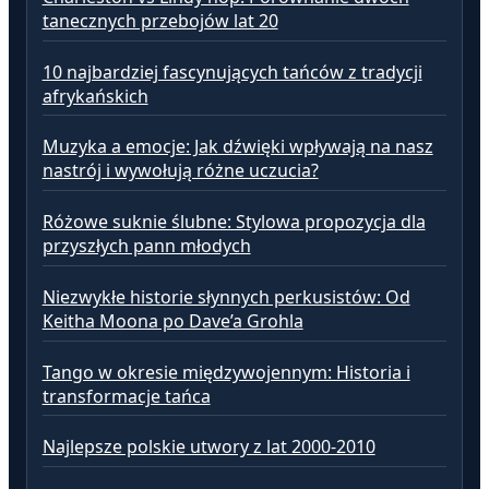
tanecznych przebojów lat 20
10 najbardziej fascynujących tańców z tradycji
afrykańskich
Muzyka a emocje: Jak dźwięki wpływają na nasz
nastrój i wywołują różne uczucia?
Różowe suknie ślubne: Stylowa propozycja dla
przyszłych pann młodych
Niezwykłe historie słynnych perkusistów: Od
Keitha Moona po Dave’a Grohla
Tango w okresie międzywojennym: Historia i
transformacje tańca
Najlepsze polskie utwory z lat 2000-2010