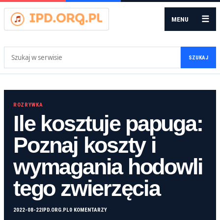
☰
MENU
Szukaj:
SZUKAJ
ROZRYWKA
Ile kosztuje papuga:
Poznaj koszty i
wymagania hodowli
tego zwierzęcia
2022-08-22
IPD.ORG.PL
0 KOMENTARZY