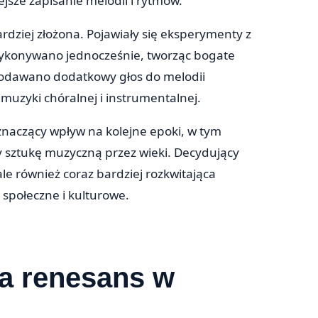
sze zapisanie melodii i rytmów.
dziej złożona. Pojawiały się eksperymenty z
 wykonywano jednocześnie, tworząc bogate
dodawano dodatkowy głos do melodii
muzyki chóralnej i instrumentalnej.
znaczący wpływ na kolejne epoki, w tym
y sztukę muzyczną przez wieki. Decydujący
le również coraz bardziej rozkwitająca
 społeczne i kulturowe.
ła renesans w