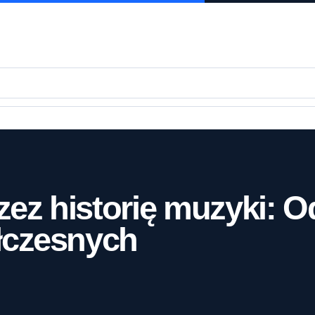
zez historię muzyki: O
łczesnych