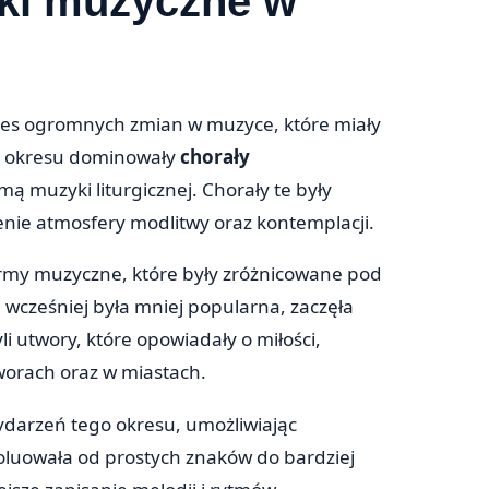
nki muzyczne w
kres ogromnych zmian w muzyce, które miały
o okresu dominowały
chorały
mą muzyki liturgicznej. Chorały te były
enie atmosfery modlitwy oraz kontemplacji.
ormy muzyczne, które były zróżnicowane pod
 wcześniej była mniej popularna, zaczęła
li utwory, które opowiadały o miłości,
dworach oraz w miastach.
darzeń tego okresu, umożliwiając
oluowała od prostych znaków do bardziej