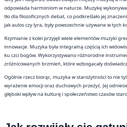
odpowiada harmoniom w naturze. Muzykę wykonywano n
tło dla filozoficznych debat, co podkreślało jej znacze
jak aulos czy lyra, były powszechnie używane w tych k
Rzymianie z kolei przyjęli wiele elementów muzyki grec
innowacje. Muzyka była integralną częścią ich widowisk
ku czci bogów. Wykorzystywano różnorodne instrument
zróżnicowanych brzmień, które wzbogacały doświadcz
Ogólnie rzecz biorąc, muzyka w starożytności to nie ty
wyrażenie emocji oraz duchowych przeżyć. Jej odniesi
głęboki wpływ na kulturę i społeczeństwo czasów star