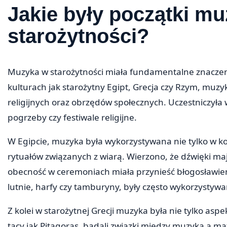
Jakie były początki mu
starożytności?
Muzyka w starożytności miała fundamentalne znaczenie
kulturach jak starożytny Egipt, Grecja czy Rzym, mu
religijnych oraz obrzędów społecznych. Uczestniczyła 
pogrzeby czy festiwale religijne.
W Egipcie, muzyka była wykorzystywana nie tylko w ko
rytuałów związanych z wiarą. Wierzono, że dźwięki ma
obecność w ceremoniach miała przynieść błogosławie
lutnie, harfy czy tamburyny, były często wykorzystywa
Z kolei w starożytnej Grecji muzyka była nie tylko aspe
tacy jak Pitagoras, badali związki między muzyką a 