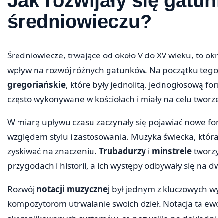
Jak rozwijały się gatu
średniowieczu?
Średniowiecze, trwające od około V do XV wieku, to o
wpływ na rozwój różnych gatunków. Na początku teg
gregoriańskie
, które były jednolitą, jednogłosową for
często wykonywane w kościołach i miały na celu tworz
W miarę upływu czasu zaczynały się pojawiać nowe f
względem stylu i zastosowania. Muzyka świecka, która
zyskiwać na znaczeniu.
Trubadurzy
i
minstrele
tworzy
przygodach i historii, a ich występy odbywały się na 
Rozwój
notacji muzycznej
był jednym z kluczowych wy
kompozytorom utrwalanie swoich dzieł. Notacja ta ew