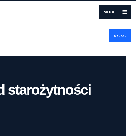
☰
MENU
SZUKAJ
d starożytności