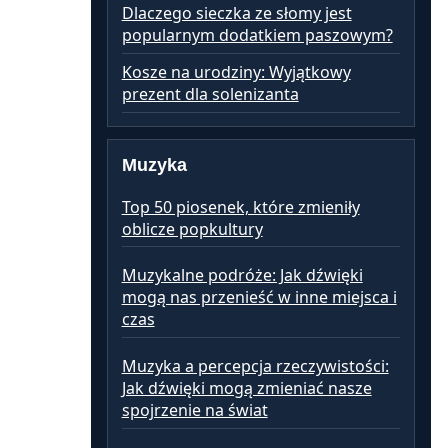
Dlaczego sieczka ze słomy jest
popularnym dodatkiem paszowym?
Kosze na urodziny: Wyjątkowy
prezent dla solenizanta
Muzyka
Top 50 piosenek, które zmieniły
oblicze popkultury
Muzykalne podróże: Jak dźwięki
mogą nas przenieść w inne miejsca i
czas
Muzyka a percepcja rzeczywistości:
Jak dźwięki mogą zmieniać nasze
spojrzenie na świat