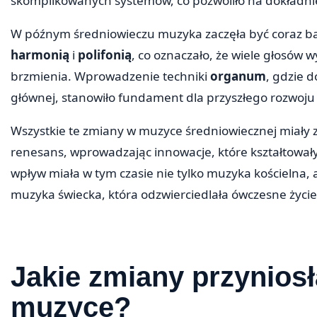
skomplikowanych systemów, co pozwoliło na dokładniej
W późnym średniowieczu muzyka zaczęła być coraz bar
harmonią
i
polifonią
, co oznaczało, że wiele głosów
brzmienia. Wprowadzenie techniki
organum
, gdzie 
głównej, stanowiło fundament dla przyszłego rozwoju 
Wszystkie te zmiany w muzyce średniowiecznej miały 
renesans, wprowadzając innowacje, które kształtował
wpływ miała w tym czasie nie tylko muzyka kościelna, a
muzyka świecka, która odzwierciedlała ówczesne życie
Jakie zmiany przynios
muzyce?