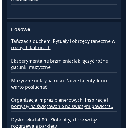
Losowe
Tańcząc z duchem: Rytuały i obrzędy taneczne w
różnych kulturach
Eksperymentalne brzmienia: Jak łączyć różne
gatunki muzyczne
Muzyczne odkrycia roku: Nowe talenty, które
warto posłuchać
Organizacja imprez plenerowych: Inspiracje i
pomysły na świętowanie na świeżym powietrzu
Dyskoteka lat 80.: Złote hity, które wciąż
rozgrzewają parkiety