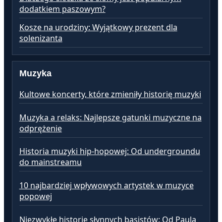
dodatkiem paszowym?
Kosze na urodziny: Wyjątkowy prezent dla
solenizanta
Muzyka
Kultowe koncerty, które zmieniły historię muzyki
Muzyka a relaks: Najlepsze gatunki muzyczne na
odprężenie
Historia muzyki hip-hopowej: Od undergroundu
do mainstreamu
10 najbardziej wpływowych artystek w muzyce
popowej
Niezwykłe historie słynnych basistów: Od Paula