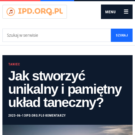
☰
MENU
Szukaj:
SZUKAJ
TANIEC
Jak stworzyć
unikalny i pamiętny
układ taneczny?
2023-06-13
IPD.ORG.PL
0 KOMENTARZY