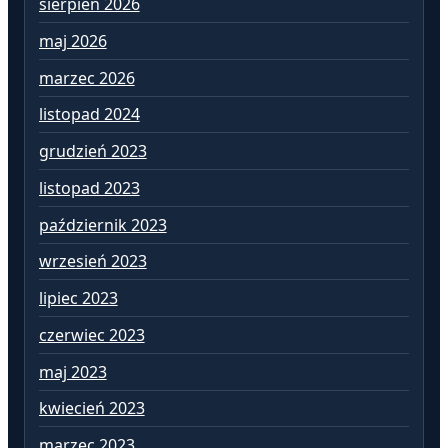
sierpień 2026
lu
maj 2026
st
marzec 2026
gr
listopad 2024
li
grudzień 2023
pa
listopad 2023
wr
październik 2023
si
wrzesień 2023
lip
lipiec 2023
cz
czerwiec 2023
ma
maj 2023
kw
kwiecień 2023
ma
marzec 2023
lu