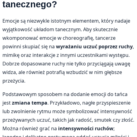
tanecznego?
Emocje są niezwykle istotnym elementem, który nadaje
wyjątkowość układom tanecznym. Aby skutecznie
wkomponować emocje w choreografię, tancerze
powinni skupiać się na
wyrażaniu uczuć poprzez ruchy
,
mimikę oraz interakcje z innymi uczestnikami występu.
Dobrze dopasowane ruchy nie tylko przyciągają uwagę
widza, ale również potrafią wzbudzić w nim głębsze
przeżycia.
Podstawowym sposobem na dodanie emocji do tańca
jest
zmiana tempa
. Przykładowo, nagłe przyspieszenie
lub zwolnienie rytmu może symbolizować intensywność
przeżywanych uczuć, takich jak radość, smutek czy złość.
Można również grać na
intensywności ruchów
;
łagodne i delikatne gesty mogą oddać uczucia miłości i