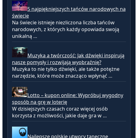
5 najpiękniejszych tańców narodowych na
świecie
Na świecie istnieje niezliczona liczba tańców
narodowych, z których każdy opowiada swoją
unikalną …
Muzyka a twórczość: Jak dźwięki inspirują
nasze pomysły i rozwijają wyobraźnię?
Muzyka to nie tylko dźwięki, ale także potężne
narzędzie, które może znacząco wpłynąć …
Lotto – kupon online: Wypróbuj wygodny
sposób na grę w loterię
W dzisiejszych czasach coraz więcej osób
korzysta z możliwości, jakie daje gra w …
Najlepsze polskie utwory taneczne